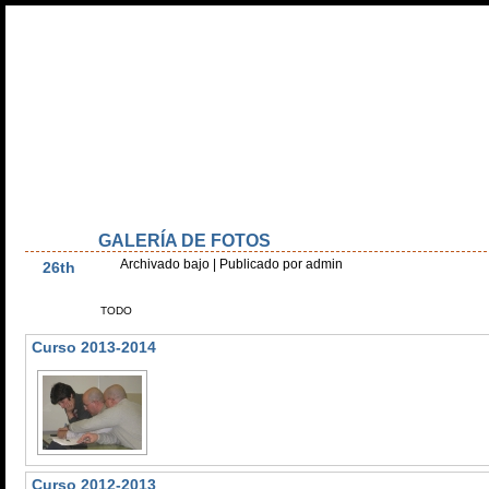
Inicio
Olimpiada Alevín
Olimpiada Secundaria
Día Escolar Matem
Estatutos
Recursos
Galería de Fotos
Patrocinadores
Agend
GALERÍA DE FOTOS
Dic
Archivado bajo
| Publicado por admin
26th
TODO
Curso 2013-2014
Curso 2012-2013