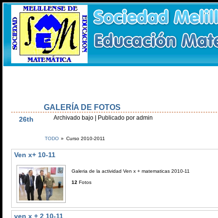
Inicio
Olimpiada Alevín
Olimpiada Secundaria
Día Escolar Matem
Estatutos
Recursos
Galería de Fotos
Patrocinadores
Agend
GALERÍA DE FOTOS
Dic
Archivado bajo
| Publicado por admin
26th
TODO
»
Curso 2010-2011
Ven x+ 10-11
Galeria de la actividad Ven x + matematicas 2010-11
12
Fotos
ven x + 2 10-11