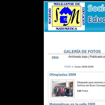
Inicio
Olimpiada Alevín
Olimpiada S
Estatutos
Recursos
Galería de Foto
GALERÍA DE FOTOS
Dic
Archivado bajo
| Publicado 
26th
TODO
»
Curso 2008-2009
Olimpiadas 2009
Olimpiada para alumnos d
Señora del Buen Consej
130
Fotos
Matemáticas en la calle 2009