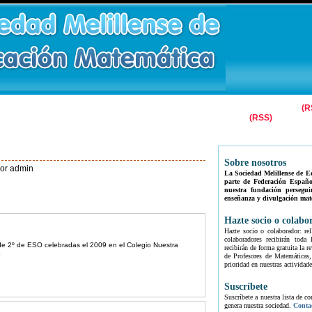
Entradas
(R
ecundaria
Día Escolar Matemáticas
Concursos
(RSS)
s
Patrocinadores
Agenda SMEM
Contacto
Sobre nosotros
por admin
La Sociedad Melillense de E
parte de Federación Españo
nuestra fundación persegui
enseñanza y divulgación mat
Hazte socio o colabo
Hazte socio o colaborador: rel
colaboradores recibirán toda
e 2º de ESO celebradas el 2009 en el Colegio Nuestra
recibirán de forma gratuita la
o
de Profesores de Matemáticas,
prioridad en nuestras actividade
Suscríbete
Suscríbete a nuestra lista de c
genera nuestra sociedad.
Conta