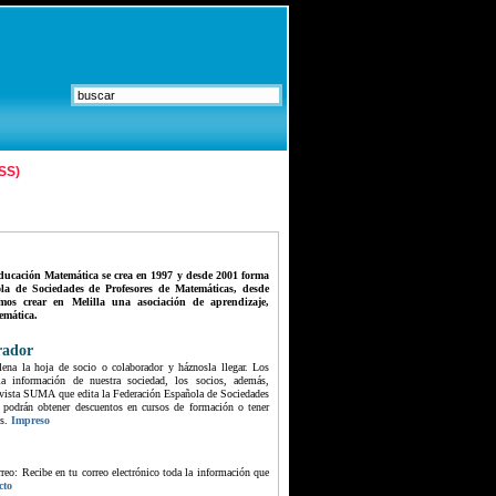
SS)
Comentarios
ducación Matemática se crea en 1997 y desde 2001 forma
la de Sociedades de Profesores de Matemáticas, desde
mos crear en Melilla una asociación de aprendizaje,
emática.
rador
lena la hoja de socio o colaborador y háznosla llegar. Los
 la información de nuestra sociedad, los socios, además,
 revista SUMA que edita la Federación Española de Sociedades
 podrán obtener descuentos en cursos de formación o tener
s.
Impreso
orreo: Recibe en tu correo electrónico toda la información que
cto