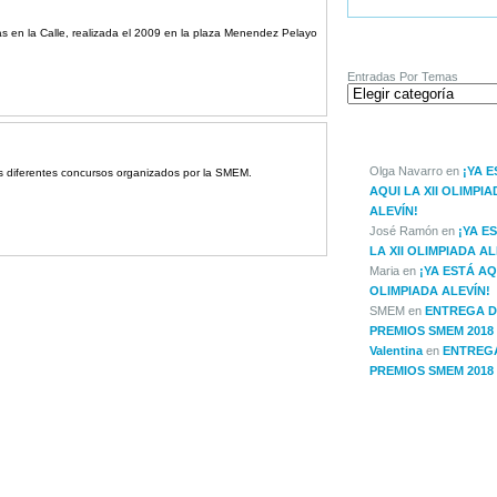
s en la Calle, realizada el 2009 en la plaza Menendez Pelayo
ENTRADAS POR TEMA
Entradas Por Temas
ÚLTIMOS COMENTARIO
Olga Navarro
en
¡YA 
s diferentes concursos organizados por la SMEM.
AQUI LA XII OLIMPIA
ALEVÍN!
José Ramón
en
¡YA E
LA XII OLIMPIADA AL
Maria
en
¡YA ESTÁ AQU
OLIMPIADA ALEVÍN!
SMEM
en
ENTREGA D
PREMIOS SMEM 2018
Valentina
en
ENTREG
PREMIOS SMEM 2018