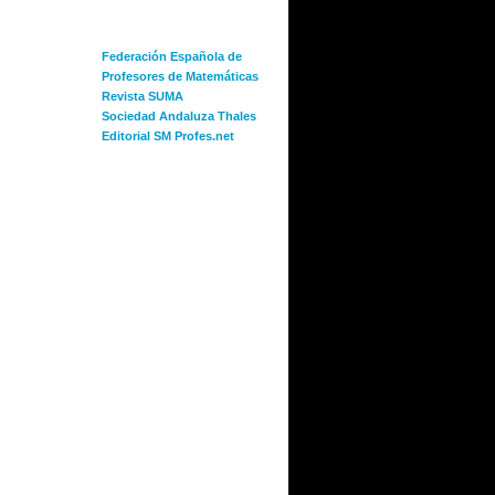
ENLACES
Federación Española de
Profesores de Matemáticas
Revista SUMA
Sociedad Andaluza Thales
Editorial SM Profes.net
ACTIVIDADES SMEM