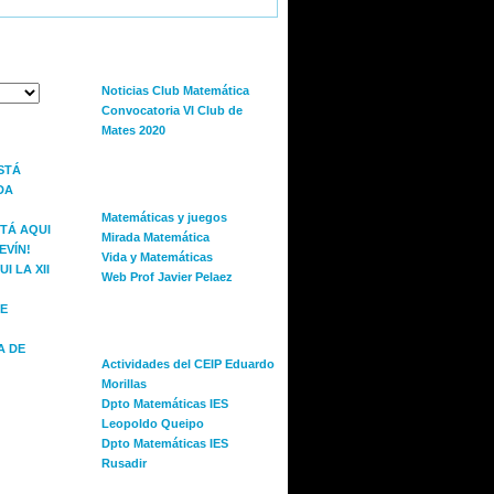
S
CLUB DE MATEMÁTICA
Noticias Club Matemática
Convocatoria VI Club de
Mates 2020
S
ESTÁ
BITÁCORAS
DA
Matemáticas y juegos
STÁ AQUI
Mirada Matemática
EVÍN!
Vida y Matemáticas
I LA XII
Web Prof Javier Pelaez
E
CENTROS DE MELILLA
A DE
Actividades del CEIP Eduardo
Morillas
Dpto Matemáticas IES
Leopoldo Queipo
Dpto Matemáticas IES
Rusadir