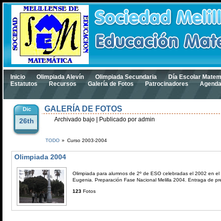
Inicio
Olimpiada Alevín
Olimpiada Secundaria
Día Escolar Matem
Estatutos
Recursos
Galería de Fotos
Patrocinadores
Agend
GALERÍA DE FOTOS
Dic
Archivado bajo
| Publicado por admin
26th
TODO
»
Curso 2003-2004
Olimpiada 2004
Olimpiada para alumnos de 2º de ESO celebradas el 2002 en el 
Eugenia. Preparación Fase Nacional Melilla 2004. Entraga de pr
123
Fotos