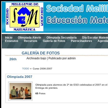
Inicio
Olimpiada Alevín
Olimpiada Secundaria
Día Escolar Matem
Estatutos
Recursos
Galería de Fotos
Patrocinadores
Agend
GALERÍA DE FOTOS
Dic
Archivado bajo
| Publicado por admin
26th
TODO
»
Curso 2006-2007
Olimpiada 2007
Olimpiada para alumnos de 2º de ESO celebradas el 2007 en el 
Entrega de premios.
65
Fotos