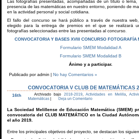
Las fotografías presentadas, acompañadas de un título o lema,
presencia de las matemáticas en nuestro entorno, poniendo de mani
en la actividad personal y social cotidiana.
El fallo del concurso se hará público a través de nuestra web
elegido para la entrega de premios en el que se realizará u
fotografías seleccionadas entre las presentadas al concurso.
CONVOCATORIA Y BASES XVIII CONCURSO FOTOGRAFÍA
Formulario SMEM Modalidad A
Formulario SMEM Modalidad B
Ánimo y a participar.
Publicado por admin |
No hay Comentarios »
CONVOCATORIA V CLUB DE MATEMÁTICAS 2
Nov
Archivado bajo
2018-2019
,
Actividades en Melilla
,
Acti
16th
Matemáticas
|
Deja un Comentario
La Sociedad Melillense de Educación Matemática (SMEM) pr
convocatoria del CLUB MATEMÁTICO en la Ciudad Autónoma 
el año 2019.
Entre los principales objetivos del proyecto, se destacan los siguien