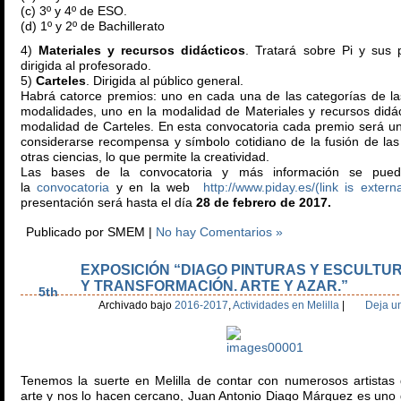
(c) 3º y 4º de ESO.
(d) 1º y 2º de Bachillerato
4)
Materiales y recursos didácticos
. Tratará sobre Pi y sus 
dirigida al profesorado.
5)
Carteles
. Dirigida al público general.
Habrá catorce premios: uno en cada una de las categorías de la
modalidades, uno en la modalidad de Materiales y recursos didác
modalidad de Carteles. En esta convocatoria cada premio será un
considerarse recompensa y símbolo cotidiano de la fusión de la
otras ciencias, lo que permite la creatividad.
Las bases de la convocatoria y más información se pued
la
convocatoria
y en la web
http://www.piday.es/
(link is externa
presentación será hasta el día
28 de febrero de 2017.
Publicado por SMEM |
No hay Comentarios »
EXPOSICIÓN “DIAGO PINTURAS Y ESCULTUR
Ene
Y TRANSFORMACIÓN. ARTE Y AZAR.”
5th
Archivado bajo
2016-2017
,
Actividades en Melilla
|
Deja u
Tenemos la suerte en Melilla de contar con numerosos artistas
arte y nos lo hacen cercano, Juan Antonio Diago Márquez es uno 