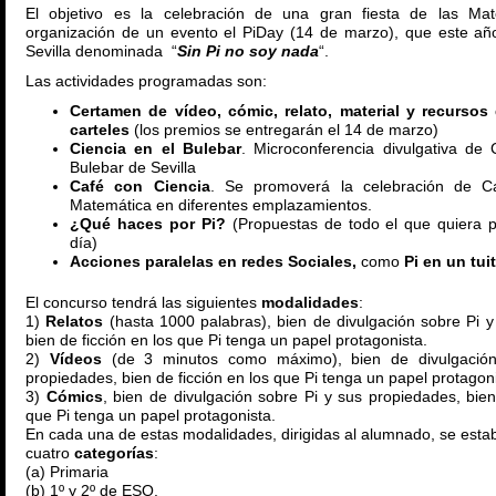
El objetivo es la celebración de una gran fiesta de las Mat
organización de un evento el PiDay (14 de marzo), que este añ
Sevilla denominada “
Sin Pi no soy nada
“.
Las actividades programadas son:
Certamen de vídeo, cómic, relato, material y recursos 
carteles
(los premios se entregarán el 14 de marzo)
Ciencia en el Bulebar
. Microconferencia divulgativa de 
Bulebar de Sevilla
Café con Ciencia
. Se promoverá la celebración de C
Matemática en diferentes emplazamientos.
¿Qué haces por Pi?
(Propuestas de todo el que quiera p
día)
Acciones paralelas en redes Sociales,
como
Pi en un tuit
El concurso tendrá las siguientes
modalidades
:
1)
Relatos
(hasta 1000 palabras), bien de divulgación sobre Pi 
bien de ficción en los que Pi tenga un papel protagonista.
2)
Vídeos
(de 3 minutos como máximo), bien de divulgació
propiedades, bien de ficción en los que Pi tenga un papel protagoni
3)
Cómics
, bien de divulgación sobre Pi y sus propiedades, bien
que Pi tenga un papel protagonista.
En cada una de estas modalidades, dirigidas al alumnado, se est
cuatro
categorías
:
(a) Primaria
(b) 1º y 2º de ESO.