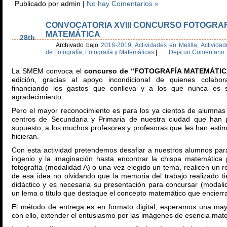
Publicado por admin |
No hay Comentarios »
CONVOCATORIA XVIII CONCURSO FOTOGRAF
Nov
MATEMÁTICA
28th
Archivado bajo
2018-2019
,
Actividades en Melilla
,
Activida
de Fotografía
,
Fotografía y Matemáticas
|
Deja un Comentario
La SMEM convoca el
concurso de “FOTOGRAFÍA MATEMÁTIC
edición, gracias al apoyo incondicional de quienes colabo
financiando los gastos que conlleva y a los que nunca es su
agradecimiento.
Pero el mayor reconocimiento es para los ya cientos de alumnas
centros de Secundaria y Primaria de nuestra ciudad que han p
supuesto, a los muchos profesores y profesoras que les han esti
hicieran.
Con esta actividad pretendemos desafiar a nuestros alumnos par
ingenio y la imaginación hasta encontrar la chispa matemátic
fotografía (modalidad A) o una vez elegido un tema, realicen un r
de esa idea no olvidando que la memoria del trabajo realizado t
didáctico y es necesaria su presentación para concursar (modalid
un lema o título que destaque el concepto matemático que encierra 
El método de entrega es en formato digital, esperamos una mayo
con ello, extender el entusiasmo por las imágenes de esencia mat