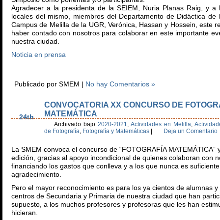
Agradecer a la presidenta de la SEIEM, Nuria Planas Raig, y a 
locales del mismo, miembros del Departamento de Didáctica de 
Campus de Melilla de la UGR, Verónica, Hassan y Hossein, este r
haber contado con nosotros para colaborar en este importante ev
nuestra ciudad.
Noticia en prensa
Publicado por SMEM |
No hay Comentarios »
CONVOCATORIA XX CONCURSO DE FOTOGR
Feb
MATEMÁTICA
24th
Archivado bajo
2020-2021
,
Actividades en Melilla
,
Activida
de Fotografía
,
Fotografía y Matemáticas
|
Deja un Comentario
La SMEM convoca el concurso de “FOTOGRAFÍA MATEMÁTICA” y
edición, gracias al apoyo incondicional de quienes colaboran con n
financiando los gastos que conlleva y a los que nunca es suficient
agradecimiento.
Pero el mayor reconocimiento es para los ya cientos de alumnas y
centros de Secundaria y Primaria de nuestra ciudad que han partic
supuesto, a los muchos profesores y profesoras que les han estim
hicieran.