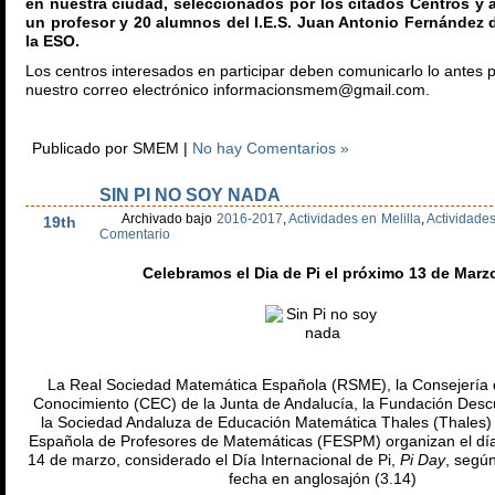
en nuestra ciudad, seleccionados por los citados Centros 
un profesor y 20 alumnos del I.E.S. Juan Antonio Fernández d
la ESO.
Los centros interesados en participar deben comunicarlo lo antes p
nuestro correo electrónico informacionsmem@gmail.com.
Publicado por SMEM |
No hay Comentarios »
SIN PI NO SOY NADA
Feb
Archivado bajo
2016-2017
,
Actividades en Melilla
,
Actividad
19th
Comentario
Celebramos el Dia de Pi el próximo 13 de Marz
La Real Sociedad Matemática Española (RSME), la Consejería
Conocimiento (CEC) de la Junta de Andalucía, la Fundación Desc
la Sociedad Andaluza de Educación Matemática Thales (Thales) 
Española de Profesores de Matemáticas (FESPM) organizan el día
14 de marzo, considerado el Día Internacional de Pi,
Pi Day
, según
fecha en anglosajón (3.14)