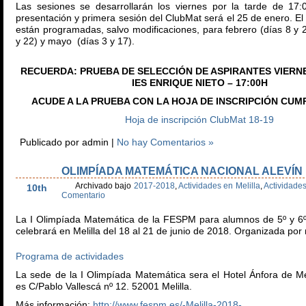
Las sesiones se desarrollarán los viernes por la tarde de 17
presentación y primera sesión del ClubMat será el 25 de enero. El
están programadas, salvo modificaciones, para febrero (días 8 y 
y 22) y mayo (días 3 y 17).
RECUERDA: PRUEBA DE SELECCIÓN DE ASPIRANTES VIERNES
IES ENRIQUE NIETO – 17:00H
ACUDE A LA PRUEBA CON LA HOJA DE INSCRIPCIÓN CUM
Hoja de inscripción ClubMat 18-19
Publicado por admin |
No hay Comentarios »
OLIMPÍADA MATEMÁTICA NACIONAL ALEVÍN
Jun
Archivado bajo
2017-2018
,
Actividades en Melilla
,
Actividad
10th
Comentario
La I Olimpíada Matemática de la FESPM para alumnos de 5º y 6
celebrará en Melilla del 18 al 21 de junio de 2018. Organizada por
Programa de actividades
La sede de la I Olimpíada Matemática sera el Hotel Ánfora de Mel
es C/Pablo Vallescá nº 12. 52001 Melilla.
Más información:
http://www.fespm.es/-Melilla-2018-