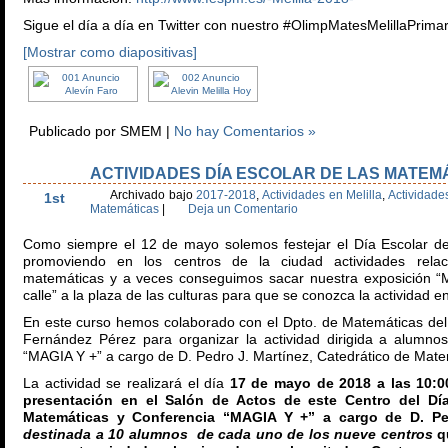
Sigue el día a día en Twitter con nuestro #OlimpMatesMelillaPrimar
[Mostrar como diapositivas]
Publicado por SMEM |
No hay Comentarios »
ACTIVIDADES DÍA ESCOLAR DE LAS MATEMÁ
May
Archivado bajo
2017-2018
,
Actividades en Melilla
,
Actividad
1st
Matemáticas
|
Deja un Comentario
Como siempre el 12 de mayo solemos festejar el Día Escolar d
promoviendo en los centros de la ciudad actividades rela
matemáticas y a veces conseguimos sacar nuestra exposición “
calle” a la plaza de las culturas para que se conozca la actividad e
En este curso hemos colaborado con el Dpto. de Matemáticas del
Fernández Pérez para organizar la actividad dirigida a alumn
“MAGIA Y +” a cargo de D. Pedro J. Martínez, Catedrático de Mate
La actividad se realizará el día
17 de mayo de 2018 a las 10:
presentación en el Salón de Actos de este Centro del Día
Matemáticas y Conferencia “MAGIA Y +” a cargo de D. Ped
destinada a 10 alumnos de cada uno de los nueve centros
q