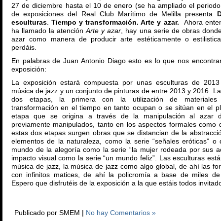
27 de diciembre hasta el 10 de enero (se ha ampliado el periodo i
de exposiciones del Real Club Marítimo de Melilla presenta
D
esculturas
.
Tiempo y transformación. Arte y azar.
Ahora enten
ha llamado la atención
Arte y azar
, hay una serie de obras donde e
azar como manera de producir arte estéticamente o estilistic
perdáis.
En palabras de Juan Antonio Diago esto es lo que nos encontrare
exposición:
La exposición estará compuesta por unas esculturas de 2013 
música de jazz y un conjunto de pinturas de entre 2013 y 2016. La
dos etapas, la primera con la utilización de materiales 
transformación en el tiempo en tanto ocupan o se sitúan en el p
etapa que se origina a través de la manipulación al azar d
previamente manipulados, tanto en los aspectos formales como d
estas dos etapas surgen obras que se distancian de la abstracci
elementos de la naturaleza, como la serie “señales eróticas” o
mundo de la alegoría como la serie “la mujer rod
eada por sus a
impacto visual como la serie “un mundo feliz”. Las esculturas está
música de jazz, la música de jazz como algo global, de ahí las 
con infinitos matices, de ahí la policromía a base de miles de
Espero que disfrutéis de la exposición a la que estáis todos invitad
Publicado por SMEM |
No hay Comentarios »