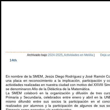
Inicio
Olimpiada Alevín
Olimpiada Secundaria
Día Escolar Matem
Estatutos
Recursos
Galería de Fotos
Patrocinadores
Agend
Sep
Archivado bajo
2024-2025
,
Actividades en Melilla
|
Deja u
14th
En nombre de la SMEM, Jesús Diego Rodríguez y José Ramón Cor
una placa en reconocimiento a la implicación, participación y 
actividades realizadas en nuestra ciudad con motivo del XXVIII S
se denominaron Año de la Didáctica de la Matemática.
La SMEM colaboró en la organización y difusión de tres curso
Primaria y Secundaria, celebrados entre enero y abril en la UNE
mismo difundió entre sus socios la participación en el conc
realizados por alumnos y la participación de algunos de sus so
Simposio como ponentes y/o participantes.