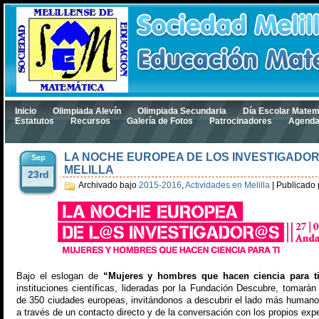
Inicio
Olimpiada Alevín
Olimpiada Secundaria
Día Escolar Matem
Estatutos
Recursos
Galería de Fotos
Patrocinadores
Agend
LA NOCHE EUROPEA DE LOS INVESTIGADO
Sep
MELILLA
23rd
Archivado bajo
2015-2016
,
Actividades en Melilla
|
Publicado
Bajo el eslogan de
“Mujeres y hombres que hacen ciencia para t
instituciones científicas, lideradas por la Fundación Descubre, tomarán
de 350 ciudades europeas, invitándonos a descubrir el lado más humano 
a través de un contacto directo y de la conversación con los propios exp