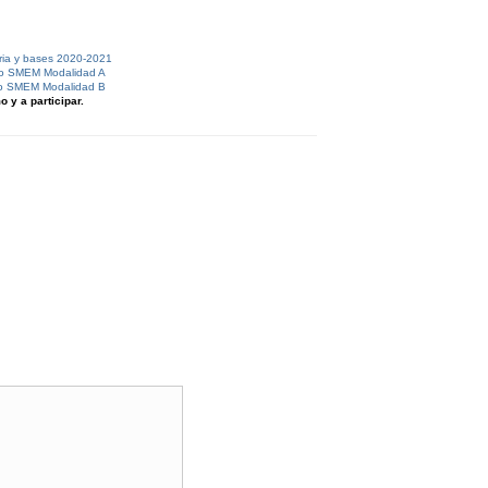
ria y bases 2020-2021
io SMEM Modalidad A
io SMEM Modalidad B
 y a participar.