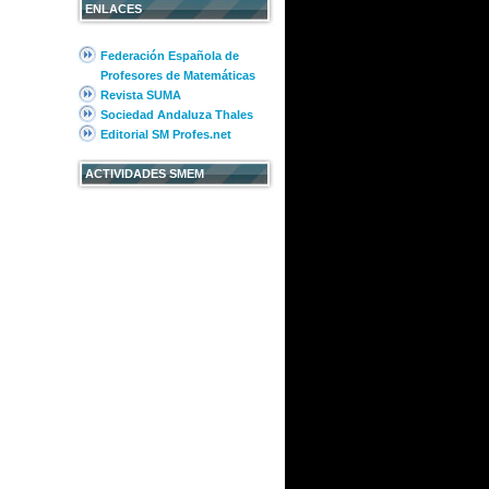
ENLACES
Federación Española de
Profesores de Matemáticas
Revista SUMA
Sociedad Andaluza Thales
Editorial SM Profes.net
ACTIVIDADES SMEM