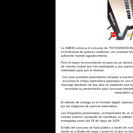
La SMEM convoca el concurso de “FOTOGRAFÍA MAT
incondicional de quienes colaboran con nosotros fi
suficiente nuestro agradecimiento.
Pero el mayor reconocimiento es para los ya ciento
de nuestra ciudad que han participado y, por supue
estimulado para que lo hicieran.
Con esta actividad pretendemos desafiar a nuestro
encontrar la chispa matemática plasmada en una fo
reportaje alrededor de esa idea no olvidando que la 
necesaria su presentación para concursar (modali
matemático qu
El método de entrega es en formato digital, esperam
por las imágenes de esencia matemática.
Las fotografías presentadas, acompañadas de un tít
nuestro entorno, poniendo de manifiesto su utilidad e
entregarlas antes del 18 de mayo de 2020.
El fallo del concurso se hará público a través de nu
(suele se a finales de mayo o junio) en el que se re