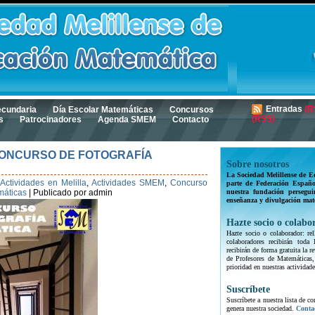
Entradas
(R
ecundaria
Día Escolar Matemáticas
Concursos
(RSS)
s
Patrocinadores
Agenda SMEM
Contacto
ONCURSO DE FOTOGRAFÍA
Sobre nosotros
La Sociedad Melillense de E
Actividades en Melilla
,
Actividades SMEM
,
Concurso
parte de Federación Españo
máticas
|
Publicado por admin
nuestra fundación persegui
enseñanza y divulgación mat
Hazte socio o colabo
Hazte socio o colaborador: rel
colaboradores recibirán toda
recibirán de forma gratuita la
de Profesores de Matemáticas,
prioridad en nuestras actividade
Suscríbete
Suscríbete a nuestra lista de c
genera nuestra sociedad.
Conta