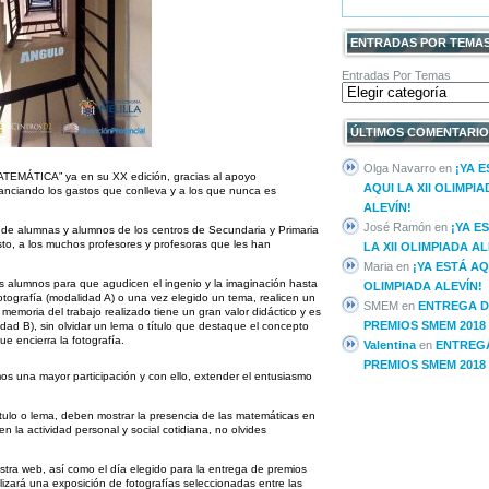
ENTRADAS POR TEMA
Entradas Por Temas
ÚLTIMOS COMENTARIO
Olga Navarro
en
¡YA 
EMÁTICA” ya en su XX edición, gracias al apoyo
AQUI LA XII OLIMPIA
nanciando los gastos que conlleva y a los que nunca es
ALEVÍN!
José Ramón
en
¡YA E
s de alumnas y alumnos de los centros de Secundaria y Primaria
sto, a los muchos profesores y profesoras que les han
LA XII OLIMPIADA AL
Maria
en
¡YA ESTÁ AQU
s alumnos para que agudicen el ingenio y la imaginación hasta
OLIMPIADA ALEVÍN!
tografía (modalidad A) o una vez elegido un tema, realicen un
SMEM
en
ENTREGA D
memoria del trabajo realizado tiene un gran valor didáctico y es
PREMIOS SMEM 2018
dad B), sin olvidar un lema o título que destaque el concepto
e encierra la fotografía.
Valentina
en
ENTREG
PREMIOS SMEM 2018
os una mayor participación y con ello, extender el entusiasmo
ulo o lema, deben mostrar la presencia de las matemáticas en
n la actividad personal y social cotidiana, no olvides
estra web, así como el día elegido para la entrega de premios
alizará una exposición de fotografías seleccionadas entre las