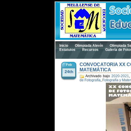
Inicio
Olimpiada Alevín
Olimpiada S
Estatutos
Recursos
Galería de Foto
CONVOCATORIA XX C
Feb
MATEMÁTICA
24th
Archivado bajo
2020-2021
,
de Fotografía
,
Fotografía y Mate