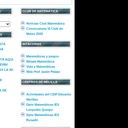
S
CLUB DE MATEMÁTICA
Noticias Club Matemática
Convocatoria VI Club de
Mates 2020
S
ESTÁ
BITÁCORAS
DA
Matemáticas y juegos
STÁ AQUI
Mirada Matemática
EVÍN!
Vida y Matemáticas
I LA XII
Web Prof Javier Pelaez
E
CENTROS DE MELILLA
A DE
Actividades del CEIP Eduardo
Morillas
Dpto Matemáticas IES
Leopoldo Queipo
Dpto Matemáticas IES
Rusadir