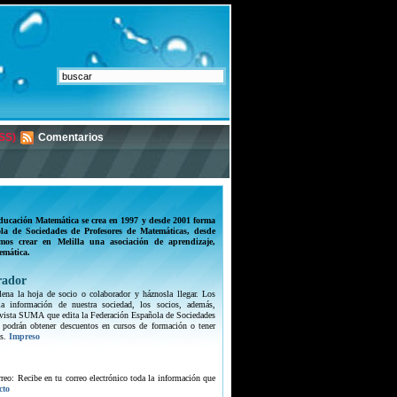
SS)
Comentarios
ducación Matemática se crea en 1997 y desde 2001 forma
la de Sociedades de Profesores de Matemáticas, desde
mos crear en Melilla una asociación de aprendizaje,
emática.
rador
lena la hoja de socio o colaborador y háznosla llegar. Los
 la información de nuestra sociedad, los socios, además,
 revista SUMA que edita la Federación Española de Sociedades
 podrán obtener descuentos en cursos de formación o tener
s.
Impreso
orreo: Recibe en tu correo electrónico toda la información que
cto