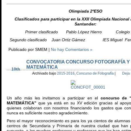
Olimpiada 2ºESO
Clasificados para participar en la XXII Olimpiada Nacional 
Santander:
Primer clasificado Pablo López Hierro Colegio L
Segundo clasificado Juan Ortiz Gámez IES Miguel Fer
Publicado por SMEM |
No hay Comentarios »
CONVOCATORIA CONCURSO FOTOGRAFÍA Y
Ene
MATEMÁTICA
10th
Archivado bajo
2015-2016
,
Concurso de Fotografía
|
Deja
Un año más les invitamos a participar en el
concurso de 
MATEMÁTICA”
que ya está en su XV edición gracias al apoyo
quienes colaboran con nosotros financiando los gastos que con
nunca es suficiente nuestro agradecimiento.
Pero el mayor reconocimiento es para los ya cientos de alumnas
centros de Secundaria y Primaria de nuestra ciudad que han p
supuesto, a los muchos profesores y profesoras que les han esti