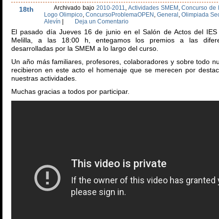
Archivado bajo
2010-2011
,
Actividades SMEM
,
Concurso de 
18th
Logo Olimpico
,
ConcursoProblemaOPEN
,
General
,
Olimpiada Se
Alevín
|
Deja un Comentario
El pasado día Jueves 16 de junio en el Salón de Actos del IES
Melilla, a las 18:00 h, entegamos los premios a las difere
desarrolladas por la SMEM a lo largo del curso.
Un año más familiares, profesores, colaboradores y sobre todo n
recibieron en este acto el homenaje que se merecen por desta
nuestras actividades.
Muchas gracias a todos por participar.