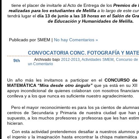
tiene el placer de invitarle al Acto de Entrega de los
Premios de 
realizadas para los estudiantes de Melilla
a lo largo de este c
tendrá lugar el
día 13 de junio a las 18
horas en el Salón de Gr
de Educación y Humanidades de Melilla.
Publicado por SMEM |
No hay Comentarios »
CONVOCATORIA CONC. FOTOGRAFÍA Y MAT
Ene
Archivado bajo
2012-2013
,
Actividades SMEM
,
Concurso de 
9th
un Comentario
Un año más les invitamos a participar en el
CONCURSO de
MATEMÁTICA
“Mira desde otro ángulo”
que ya está en su XII 
apoyo incondicional de quienes colaboran con nosotros financian
conlleva y a los que nunca es suficiente nuestro agradecimiento.
Pero el mayor reconocimiento es para los ya cientos de alumnas
centros de Secundaria y Primaria de nuestra ciudad que han p
supuesto, a los muchos profesores y profesoras que les han esti
hicieran.
Con esta actividad pretendemos desafiar a nuestros alumnos p
el ingenio y la imaginación hasta encontrar la chispa matemátic