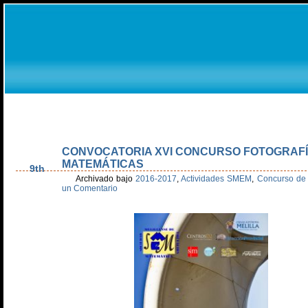
Inicio
Olimpiada Alevín
Olimpiada Secundaria
Día Escolar Matem
Estatutos
Recursos
Galería de Fotos
Patrocinadores
Agend
CONVOCATORIA XVI CONCURSO FOTOGRAFÍ
Nov
MATEMÁTICAS
9th
Archivado bajo
2016-2017
,
Actividades SMEM
,
Concurso de 
un Comentario