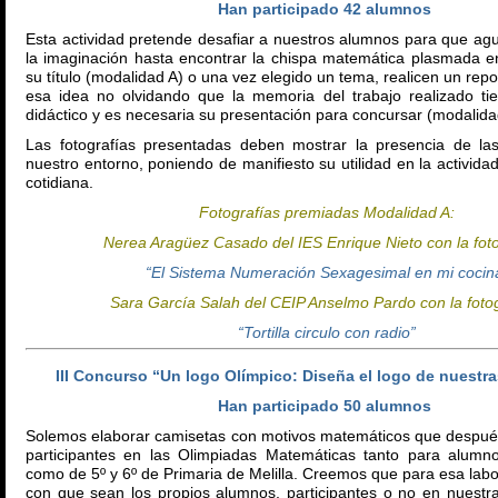
Han participado 42 alumnos
Esta actividad pretende desafiar a nuestros alumnos para que agu
la imaginación hasta encontrar la chispa matemática plasmada en
su título (modalidad A) o una vez elegido un tema, realicen un repo
esa idea no olvidando que la memoria del trabajo realizado ti
didáctico y es necesaria su presentación para concursar (modalida
Las fotografías presentadas deben mostrar la presencia de la
nuestro entorno, poniendo de manifiesto su utilidad en la actividad
cotidiana.
Fotografías premiadas Modalidad A:
Nerea Aragüez Casado del IES Enrique Nieto con la foto
“El Sistema Numeración Sexagesimal en mi cocin
Sara García Salah del CEIP Anselmo Pardo con la fotog
“
Tortilla circulo con radio”
III Concurso “Un logo Olímpico: Diseña el logo de nuestr
Han participado 50 alumnos
Solemos elaborar camisetas con motivos matemáticos que despué
participantes en las Olimpiadas Matemáticas tanto para alum
como de 5º y 6º de Primaria de Melilla. Creemos que para esa la
con que sean los propios alumnos, participantes o no en nuestra