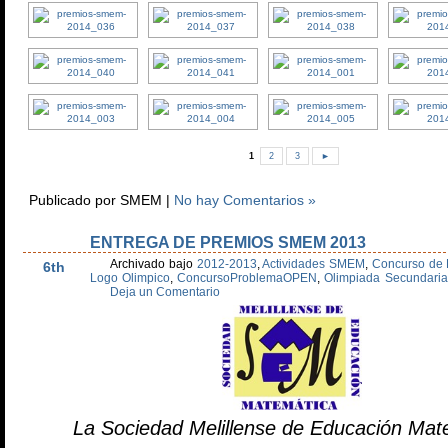
1
2
3
►
Publicado por SMEM |
No hay Comentarios »
ENTREGA DE PREMIOS SMEM 2013
Jun
Archivado bajo
2012-2013
,
Actividades SMEM
,
Concurso de 
6th
Logo Olimpico
,
ConcursoProblemaOPEN
,
Olimpiada Secundaria
Deja un Comentario
La Sociedad Melillense de Educación Mat