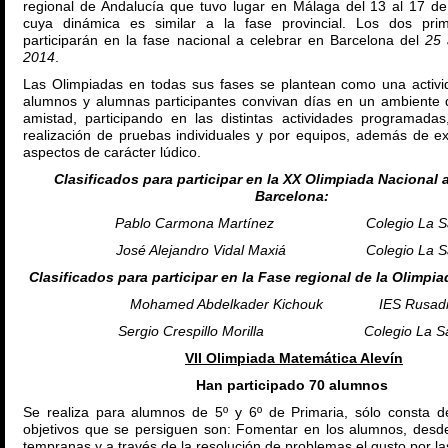
regional de Andalucía que tuvo lugar en Málaga del 13 al 17 
cuya dinámica es similar a la fase provincial. Los dos prime
participarán en la fase nacional a celebrar en Barcelona del
25 
2014
.
Las Olimpiadas en todas sus fases se plantean como una activi
alumnos y alumnas participantes convivan días en un ambiente
amistad, participando en las distintas actividades programadas
realización de pruebas individuales y por equipos, además de ex
aspectos de carácter lúdico.
Clasificados para participar en la XX Olimpiada Nacional 
Barcelona:
Pablo Carmona Martínez Colegio La Sa
José Alejandro Vidal Maxiá Colegio La Sa
Clasificados para participar en la Fase regional de la Olimpi
Mohamed Abdelkader Kichouk IES Rusadi
Sergio Crespillo Morilla Colegio La Sa
VII Olimpiada Matemática Alevín
Han participado 70 alumnos
Se realiza para alumnos de 5º y 6º de Primaria, sólo consta de
objetivos que se persiguen son: Fomentar en los alumnos, des
tempranas y a través de la resolución de problemas el gusto por l