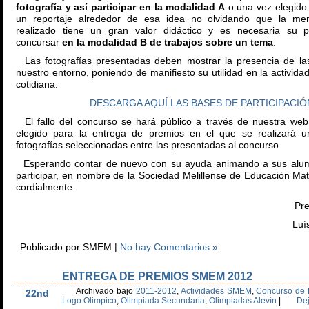
fotografía y así participar en la modalidad A
o una vez elegido 
un reportaje alrededor de esa idea no olvidando que la mem
realizado tiene un gran valor didáctico y es necesaria su p
concursar
en la modalidad B de trabajos sobre un tema
.
Las fotografías presentadas deben mostrar la presencia de la
nuestro entorno, poniendo de manifiesto su utilidad en la actividad
cotidiana.
DESCARGA AQUÍ LAS BASES DE PARTICIPACIÓ
El fallo del concurso se hará público a través de nuestra web
elegido para la entrega de premios en el que se realizará u
fotografías seleccionadas entre las presentadas al concurso.
Esperando contar de nuevo con su ayuda animando a sus alu
participar, en nombre de la Sociedad Melillense de Educación Ma
cordialmente.
Presidente de
Luís Serrano R
Publicado por SMEM |
No hay Comentarios »
ENTREGA DE PREMIOS SMEM 2012
May
Archivado bajo
2011-2012
,
Actividades SMEM
,
Concurso de 
22nd
Logo Olimpico
,
Olimpiada Secundaria
,
Olimpiadas Alevín
|
De