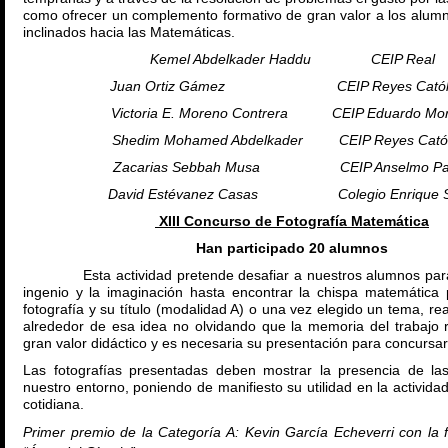
como ofrecer un complemento formativo de gran valor a los alum
inclinados hacia las Matemáticas.
Kemel Abdelkader Haddu CEIP Real
Juan Ortiz Gámez CEIP Reyes Católi
Victoria E. Moreno Contrera CEIP Eduardo Mori
Shedim Mohamed Abdelkader CEIP Reyes Catól
Zacarias Sebbah Musa CEIP Anselmo Pa
David Estévanez Casas Colegio Enrique S
XIII Concurso de Fotografía Matemática
Han participado 20 alumnos
Esta actividad pretende desafiar a nuestros alumnos para
ingenio y la imaginación hasta encontrar la chispa matemátic
fotografía y su título (modalidad A) o una vez elegido un tema, rea
alrededor de esa idea no olvidando que la memoria del trabajo r
gran valor didáctico y es necesaria su presentación para concursa
Las fotografías presentadas deben mostrar la presencia de la
nuestro entorno, poniendo de manifiesto su utilidad en la actividad
cotidiana.
Primer premio de la Categoría A:
Kevin García Echeverri con la fo