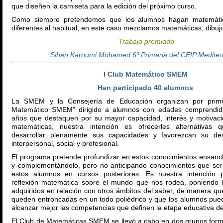
que diseñen la camiseta para la edición del próximo curso.
Como siempre pretendemos que los alumnos hagan matemátic
diferentes al habitual, en este caso mezclamos matemáticas, dibujo
Trabajo premiado
Sihan Karoumi Mohamed 6º Primaria del CEIP Medite
I Club Matemático SMEM
Han participado 40 alumnos
La SMEM y la Consejería de Educación organizan por prime
Matemático SMEM” dirigido a alumnos con edades comprendid
años que destaquen por su mayor capacidad, interés y motivac
matemáticas, nuestra intención es ofrecerles alternativas 
desarrollar plenamente sus capacidades y favorezcan su desa
interpersonal, social y profesional.
El programa pretende profundizar en estos conocimientos ensanch
y complementándolo, pero no anticipando conocimientos que ser
estos alumnos en cursos posteriores. Es nuestra intención p
reflexión matemática sobre el mundo que nos rodea, poniendo 
adquiridos en relación con otros ámbitos del saber, de manera q
queden entroncadas en un todo poliédrico y que los alumnos pu
alcanzar mejor las competencias que definen la etapa educativa d
El Club de Matemáticas SMEM se llevó a cabo en dos grupos for