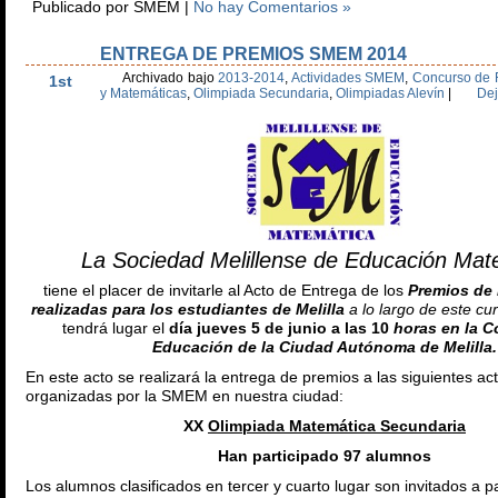
Publicado por SMEM |
No hay Comentarios »
ENTREGA DE PREMIOS SMEM 2014
Jun
Archivado bajo
2013-2014
,
Actividades SMEM
,
Concurso de F
1st
y Matemáticas
,
Olimpiada Secundaria
,
Olimpiadas Alevín
|
Dej
La Sociedad Melillense de Educación Mat
tiene el placer de invitarle al Acto de Entrega de los
Premios de 
realizadas para los estudiantes de Melilla
a lo largo de este c
tendrá lugar el
día jueves 5 de junio a las 10
horas en la C
Educación de la Ciudad Autónoma de Melilla.
En este acto se realizará la entrega de premios a las siguientes ac
organizadas por la SMEM en nuestra ciudad:
XX
Olimpiada Matemática Secundaria
Han participado 97 alumnos
Los alumnos clasificados en tercer y cuarto lugar son invitados a pa