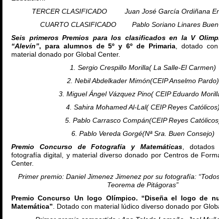
TERCER CLASIFICADO Juan José García Ordiñana Enr
CUARTO CLASIFICADO Pablo Soriano Linares Buen 
Seis primeros Premios para los clasificados en la V Olim
“Alevín”
, para alumnos de 5º y 6º de Primaria
, dotado co
material donado por Global Center.
1. Sergio Crespillo Morilla( La Salle-El Carmen)
2. Nebil Abdelkader Mimón(CEIP Anselmo Pardo)
3. Miguel Ángel Vázquez Pino( CEIP Eduardo Morill
4. Sahira Mohamed Al-Lal( CEIP Reyes Católicos
5. Pablo Carrasco Compán(CEIP Reyes Católicos
6. Pablo Vereda Gorgé(Nª Sra. Buen Consejo)
Premio Concurso de Fotografía y Matemáticas
, dotados
fotografía digital, y material diverso donado por Centros de For
Center.
Primer premio: Daniel Jimenez Jimenez por su fotografía: “Todos 
Teorema de Pitágoras”
Premio Concurso Un logo Olímpico. “Diseña el logo de nu
Matemática”
. Dotado con material lúdico diverso donado por Glob