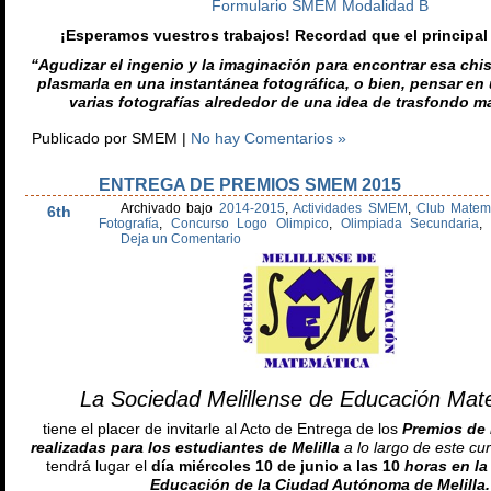
Formulario SMEM Modalidad B
¡Esperamos vuestros trabajos! Recordad que el principal 
“Agudizar el ingenio y la imaginación para encontrar esa chi
plasmarla en una instantánea fotográfica, o bien, pensar en 
varias fotografías alrededor de una idea de trasfondo m
Publicado por SMEM |
No hay Comentarios »
ENTREGA DE PREMIOS SMEM 2015
Jun
Archivado bajo
2014-2015
,
Actividades SMEM
,
Club Matem
6th
Fotografía
,
Concurso Logo Olimpico
,
Olimpiada Secundaria
,
Deja un Comentario
La Sociedad Melillense de Educación Mat
tiene el placer de invitarle al Acto de Entrega de los
Premios de 
realizadas para los estudiantes de Melilla
a lo largo de este c
tendrá lugar el
día miércoles 10 de junio a las 10
horas en la
Educación de la Ciudad Autónoma de Melilla.