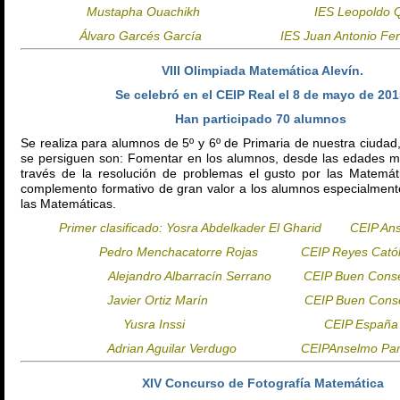
Mustapha Ouachikh IES Leopoldo Qu
Álvaro Garcés García IES Juan Antonio Fer
VIII Olimpiada Matemática Alevín.
Se celebró en el CEIP Real el 8 de mayo de 20
Han participado 70 alumnos
Se realiza para alumnos de 5º y 6º de Primaria de nuestra ciudad,
se persiguen son: Fomentar en los alumnos, desde las edades 
través de la resolución de problemas el gusto por las Matemát
complemento formativo de gran valor a los alumnos especialmente
las Matemáticas.
Primer clasificado: Yosra Abdelkader El Gharid CEIP An
Pedro Menchacatorre Rojas CEIP Reyes Catól
Alejandro Albarracín Serrano CEIP Buen Cons
Javier Ortiz Marín CEIP Buen Conse
Yusra Inssi CEIP España
Adrian Aguilar Verdugo CEIPAnselmo Par
XIV Concurso de Fotografía Matemática