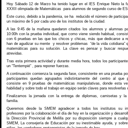
Hoy Sábado 12 de Marzo ha tenido lugar en el IES Enrique Nieto la fa
XXXII olimpiada de Matemáticas para alumnos de segundo curso de E
Este curso, debido a la pandemia, se ha reducido el número de participa
un máximo de 5 por cada uno de los institutos de la ciudad.
A las 9:45 de la mañana quedaron citados los alumnos y alumnas p
10:00h con la prueba individual, que como viene siendo habitual, consis
con 6 pruebas en las que los chicos y chicas, más que dedicarse a re
han de agudizar su mente y resolver problemas “de la vida cotidiana” q
matemáticas para su solución. La clave es pensar y buscar respu
atrevidas.
Tras esta primera actividad y durante media hora, todos los participant
un “Tentempié” , para reponer fuerzas.
A continuación comienza la segunda fase, consistente en una prueba po
participantes quedan agrupados indistintamente del centro al que
consiste en 9 pruebas de matemáticas manipulativas, donde esta vez 
habilidad y sobre todo el trabajo en equipo serán claves para resolverlas
Finalizamos la jornada con la entrega de diplomas, camisetas y la t
familia.
Queremos desde la SMEM agradecer a todos los institutos su im
profesores por la colaboración el día de hoy en la organización y desarrol
la Dirección Provincial de Melilla por su disposición siempre a cualqu
SMEM, La consejería de Educación por su inestimable ayuda, y sobre 
niñas, los verdaderos protagonistas de la jornada de hoy.