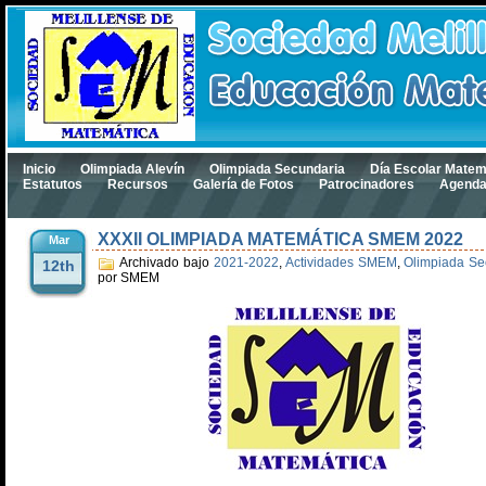
Inicio
Olimpiada Alevín
Olimpiada Secundaria
Día Escolar Matem
Estatutos
Recursos
Galería de Fotos
Patrocinadores
Agend
XXXII OLIMPIADA MATEMÁTICA SMEM 2022
Mar
Archivado bajo
2021-2022
,
Actividades SMEM
,
Olimpiada Se
12th
por SMEM