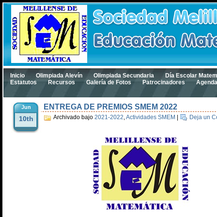
Inicio
Olimpiada Alevín
Olimpiada Secundaria
Día Escolar Matem
Estatutos
Recursos
Galería de Fotos
Patrocinadores
Agend
ENTREGA DE PREMIOS SMEM 2022
Jun
Archivado bajo
2021-2022
,
Actividades SMEM
|
Deja un C
10th