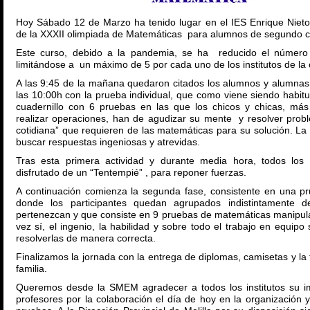
Hoy Sábado 12 de Marzo ha tenido lugar en el IES Enrique Nieto 
de la XXXII olimpiada de Matemáticas para alumnos de segundo 
Este curso, debido a la pandemia, se ha reducido el número d
limitándose a un máximo de 5 por cada uno de los institutos de la 
A las 9:45 de la mañana quedaron citados los alumnos y alumna
las 10:00h con la prueba individual, que como viene siendo habitu
cuadernillo con 6 pruebas en las que los chicos y chicas, má
realizar operaciones, han de agudizar su mente y resolver prob
cotidiana” que requieren de las matemáticas para su solución. La
buscar respuestas ingeniosas y atrevidas.
Tras esta primera actividad y durante media hora, todos los 
disfrutado de un “Tentempié” , para reponer fuerzas.
A continuación comienza la segunda fase, consistente en una p
donde los participantes quedan agrupados indistintamente d
pertenezcan y que consiste en 9 pruebas de matemáticas manipula
vez sí, el ingenio, la habilidad y sobre todo el trabajo en equipo
resolverlas de manera correcta.
Finalizamos la jornada con la entrega de diplomas, camisetas y la t
familia.
Queremos desde la SMEM agradecer a todos los institutos su im
profesores por la colaboración el día de hoy en la organización y