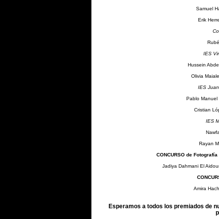
Samuel Ha
Erik Herr
Co
Rubé
IES Vir
Hussein Abde
Olivia Maial
IES Juan
Pablo Manuel
Cristian 
IES M
Nawfa
Rayan M
CONCURSO de Fotografía M
Jadiya Dahmani El Aidoun
CONCURS
Amira Hachi
Esperamos a todos los premiados de nu
p