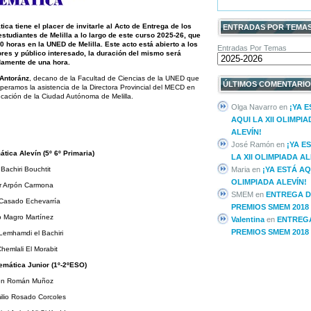
a tiene el placer de invitarle al Acto de Entrega de los
ENTRADAS POR TEMA
studiantes de Melilla a lo largo de este curso 2025-26, que
00 horas en la UNED de Melilla. Este acto está abierto a los
Entradas Por Temas
res y público interesado, la duración del mismo será
amente de una hora.
 Antoránz
, decano de la Facultad de Ciencias de la UNED que
ÚLTIMOS COMENTARIO
speramos la asistencia de la Directora Provincial del MECD en
ucación de la Ciudad Autónoma de Melilla.
Olga Navarro
en
¡YA 
AQUI LA XII OLIMPIA
ALEVÍN!
José Ramón
en
¡YA E
tica Alevín (5º 6º Primaria)
LA XII OLIMPIADA AL
 Bachiri Bouchtit
Maria
en
¡YA ESTÁ AQU
OLIMPIADA ALEVÍN!
er Arpón Carmona
SMEM
en
ENTREGA D
 Casado Echevarría
PREMIOS SMEM 2018
o Magro Martínez
Valentina
en
ENTREG
PREMIOS SMEM 2018
Lemhamdi el Bachiri
hemlali El Morabit
emática Junior (1º-2ºESO)
n Román Muñoz
lio Rosado Corcoles