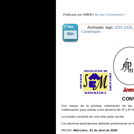
Publicado por SMEM |
No hay Comentarios »
Mar
Archivado bajo
2025-2026
Comentario
9th
CON
Con motivo de la próxima celebración de la
colaboración para animar a los alumnos de 3º y 4º de
La prueba constará de una sola parte escrita.
Los alumnos participantes deberán presentarse al 
FECHA:
Miércoles, 23 de abril de 2026