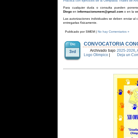
Practica con ejercicios de la Olimpiada Thales de A
Para cualquier duda o consulta pueden poner
Diego
en
informacionsmem@gmail.com
o en la w
Las autorizaciones individuales se deben enviar al c
entregarlas físicamente.
Publicado por SMEM |
No hay Comentarios »
CONVOCATORIA CON
Dic
Archivado bajo
2025-2026
,
3rd
Logo Olimpico
|
Deja un Com