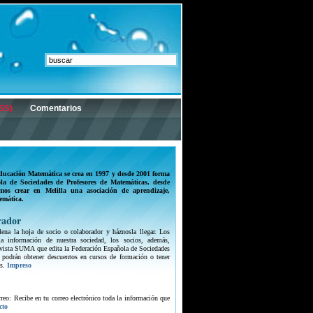
SS)
Comentarios
ducación Matemática se crea en 1997 y desde 2001 forma
la de Sociedades de Profesores de Matemáticas, desde
mos crear en Melilla una asociación de aprendizaje,
emática.
rador
lena la hoja de socio o colaborador y háznosla llegar. Los
 la información de nuestra sociedad, los socios, además,
 revista SUMA que edita la Federación Española de Sociedades
 podrán obtener descuentos en cursos de formación o tener
s.
Impreso
orreo: Recibe en tu correo electrónico toda la información que
cto