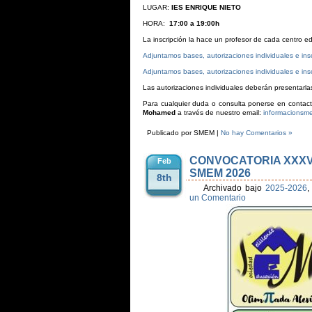
LUGAR:
IES ENRIQUE NIETO
HORA:
17:00 a 19:00h
La inscripción la hace un profesor de cada centro ed
Adjuntamos bases, autorizaciones individuales e ins
Adjuntamos bases, autorizaciones individuales e insc
Las autorizaciones individuales deberán presentarla
Para cualquier duda o consulta ponerse en contac
Mohamed
a través de nuestro email:
informacions
Publicado por SMEM |
No hay Comentarios »
CONVOCATORIA XXXV
Feb
SMEM 2026
8th
Archivado bajo
2025-2026
,
un Comentario