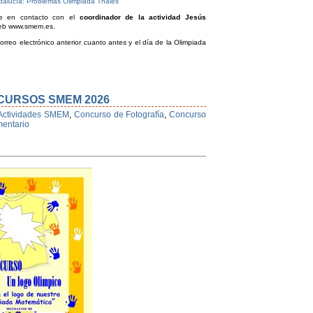
ndalucía: Problemas Olimpiada Thales
se en contacto con el
coordinador de la actividad Jesús
eb www.smem.es.
orreo electrónico anterior cuanto antes y el día de la Olimpiada
CURSOS SMEM 2026
Actividades SMEM
,
Concurso de Fotografía
,
Concurso
entario