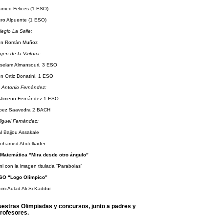
med Felices (1 ESO)
ero Alpuente (1 ESO)
legio La Salle:
n Román Muñoz
gen de la Victoria:
selam Almansouri, 3 ESO
en Ortiz Donatini, 1 ESO
 Antonio Fernández:
 Jimeno Fernández 1 ESO
López Saavedra 2 BACH
iguel Fernández:
l Bajjou Assakale
ohamed Abdelkader
atemática “Mira desde otro ángulo”
i con la imagen titulada “Parabolas”
O “Logo Olímpico”
mi Aulad Ali Si Kaddur
estras Olimpiadas y concursos, junto a padres y
rofesores.