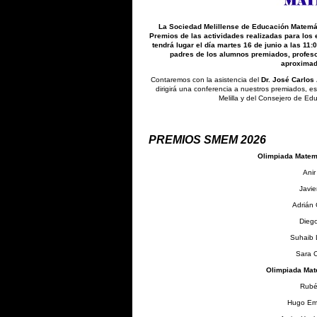
La Sociedad Melillense de Educación Matemátic
Premios de las actividades realizadas para los e
tendrá lugar el día martes 16 de junio a las 11:
padres de los alumnos premiados, profeso
aproximad
Contaremos con la asistencia del
Dr. José Carlos
dirigirá una conferencia a nuestros premiados, e
Melilla y del Consejero de Ed
PREMIOS SMEM 2026
Olimpiada Matemá
Anir
Javi
Adrián
Dieg
Suhaib 
Sara C
Olimpiada Mat
Rubé
Hugo Emi