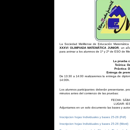
La Sociedad Melillense de Educación Matemática
XXXVI OLIMPIADA MATEMÁTICA JUNIOR
, un añ
para animar a los alumnos de 1º y 2º de ESO de Melill
La prueba c
Teórica: D
Práctica: 
Entrega de prem
De 13:30 a 14:00 realizaremos la entrega de diploma
14:00h.
Los alumnos participantes deberán presentarse, prov
minutos antes del comienzo de las pruebas:
FECHA: SÁBAD
LUGAR: IE
Adjuntamos en un solo documento las bases y autori
Inscripcion hojas Individuales y bases 25-26 (
Pdf
)
Inscripcion hojas Individuales y bases 25-26 (
Word
)