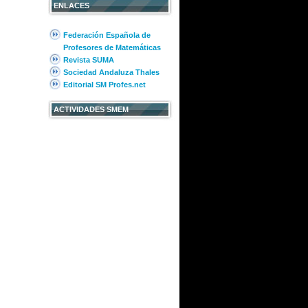
ENLACES
Federación Española de
Profesores de Matemáticas
Revista SUMA
Sociedad Andaluza Thales
Editorial SM Profes.net
ACTIVIDADES SMEM