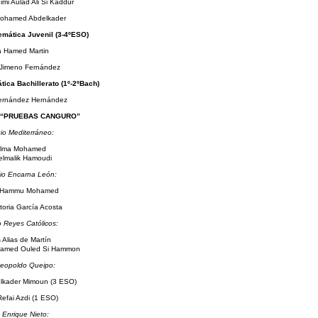
mi Aulad Ali Si Kaddur
ohamed Abdelkader
mática Juvenil (3-4ºESO)
a Hamed Martin
Jimeno Fernández
ica Bachillerato (1º-2ºBach)
ernández Hernández
“PRUEBAS CANGURO”
io Mediterráneo:
lma Mohamed
lmalik Hamoudi
io Encarna León:
 Hammu Mohamed
toria García Acosta
o Reyes Católicos:
 Alias de Martín
amed Ouled Si Hammon
eopoldo Queipo:
lkader Mimoun (3 ESO)
efai Azdi (1 ESO)
 Enrique Nieto: