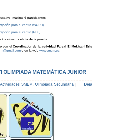
ucativo, máximo 6 participantes.
cripción para el centro (WORD).
ripción para el centro (PDF).
s los alumnos el día de la prueba.
to con el
Coordinador de la actividad Faisal El Mokhtari Dris
mem@gmail.com
o en la web
www.smem.es
.
I OLIMPIADA MATEMÁTICA JUNIOR
Actividades SMEM
,
Olimpiada Secundaria
|
Deja