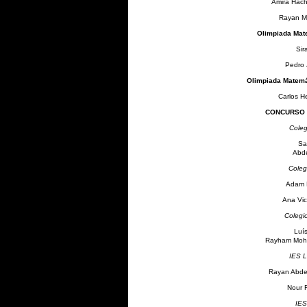
Amira Hachi
Rayan M
Olimpiada Mate
Sir
Pedro 
Olimpiada Matemát
Carlos H
CONCURSO 
Coleg
Sa
Abde
Coleg
Adam
Ana Vic
Colegi
Luís
Rayham Moh
IES L
Rayan Abde
Nour R
IES