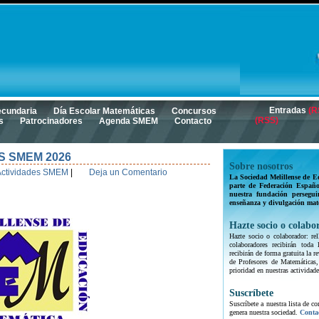
Entradas
(R
ecundaria
Día Escolar Matemáticas
Concursos
(RSS)
s
Patrocinadores
Agenda SMEM
Contacto
S SMEM 2026
Sobre nosotros
Actividades SMEM
|
Deja un Comentario
La Sociedad Melillense de E
parte de Federación Españo
nuestra fundación persegui
enseñanza y divulgación mat
Hazte socio o colabo
Hazte socio o colaborador: rel
colaboradores recibirán toda
recibirán de forma gratuita la
de Profesores de Matemáticas,
prioridad en nuestras actividade
Suscríbete
Suscríbete a nuestra lista de c
genera nuestra sociedad.
Conta