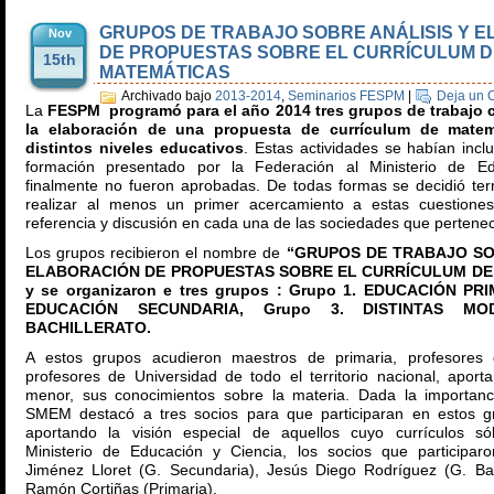
GRUPOS DE TRABAJO SOBRE ANÁLISIS Y 
Nov
DE PROPUESTAS SOBRE EL CURRÍCULUM D
15th
MATEMÁTICAS
Archivado bajo
2013-2014
,
Seminarios FESPM
|
Deja un 
La
FESPM programó para el año 2014 tres grupos de trabajo c
la elaboración de una propuesta de currículum de matem
distintos niveles educativos
. Estas actividades se habían incl
formación presentado por la Federación al Ministerio de E
finalmente no fueron aprobadas. De todas formas se decidió term
realizar al menos un primer acercamiento a estas cuestiones
referencia y discusión en cada una de las sociedades que perten
Los grupos recibieron el nombre de
“GRUPOS DE TRABAJO SO
ELABORACIÓN DE PROPUESTAS SOBRE EL CURRÍCULUM DE
y se organizaron e tres grupos : Grupo 1. EDUCACIÓN PRI
EDUCACIÓN SECUNDARIA, Grupo 3. DISTINTAS MO
BACHILLERATO.
A estos grupos acudieron maestros de primaria, profesores
profesores de Universidad de todo el territorio nacional, apor
menor, sus conocimientos sobre la materia. Dada la importanc
SMEM destacó a tres socios para que participaran en estos gr
aportando la visión especial de aquellos cuyo currículos s
Ministerio de Educación y Ciencia, los socios que participar
Jiménez Lloret (G. Secundaria), Jesús Diego Rodríguez (G. Bac
Ramón Cortiñas (Primaria).