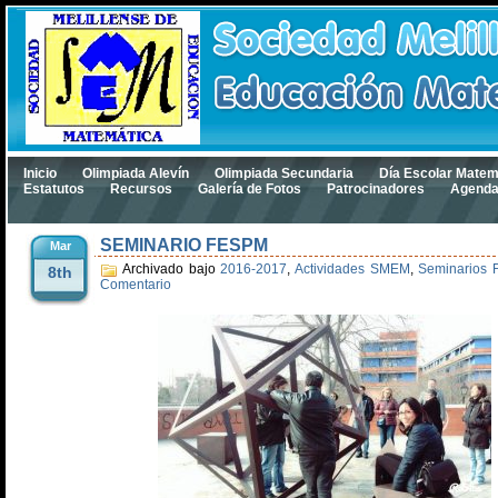
Inicio
Olimpiada Alevín
Olimpiada Secundaria
Día Escolar Matem
Estatutos
Recursos
Galería de Fotos
Patrocinadores
Agend
SEMINARIO FESPM
Mar
Archivado bajo
2016-2017
,
Actividades SMEM
,
Seminarios
8th
Comentario