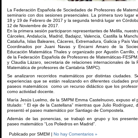
La Federación Española de Sociedades de Profesores de Matemá
seminario con dos sesiones presenciales. La primera tuvo lugar 
18 y 19 de Febrero de 2017 y la segunda tendrá lugar en Córdoba
12 de Noviembre de 2017.
En la primera sesión participaron representantes de Melilla, nuest
Cárceles, Andalucía, Madrid, Badajoz, Valencia, Castilla la Mancha
Cataluña, Islas Baleares, Cáceres, Extremadura, Galicia y País Va
Coordinados por Juani Navas y Encarni Amaro de la Socie
Educación Matemática Thales y organizado por Agustín Carrillo, 
de la Federación Española de Profesores de Matemáticas-FESP
y Claudia Lázaro, secretaria de relaciones internacionales de l
Matemática de profesores de Cantabria SMPC).
Se analizaron recorridos matemáticos por distintas ciudades. 
experiencias que se están realizando en diferentes ciudades pro
paseos matemáticos como un recurso didáctico que los profesore
como actividad docente.
María Jesús Luelmo, de la SMPM Emma Castelnuovo, expuso el 
titulado: “ El eje de la Castellana” mientras que Julio Rodrígue
presentó el paseo matemático por Santiago de Compostela.
Además de las ponencias, se trabajó en grupo y los presentes
paseo matemático “Los Poliedros en Madrid”.
Publicado por SMEM |
No hay Comentarios »