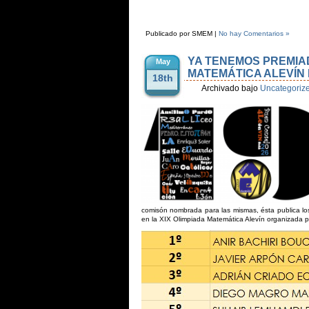
Publicado por SMEM |
No hay Comentarios »
YA TENEMOS PREMIAD
May
MATEMÁTICA ALEVÍN
18th
Archivado bajo
Uncategoriz
comisón nombrada para las mismas, ésta publica los
en la XIX Olimpiada Matemática Alevín organizada 