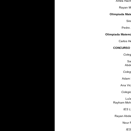
Amira Hachi
Rayan M
Olimpiada Mate
Sir
Pedro 
Olimpiada Matemát
Carlos H
CONCURSO 
Coleg
Sa
Abde
Coleg
Adam
Ana Vic
Colegi
Luís
Rayham Moh
IES L
Rayan Abde
Nour R
IES