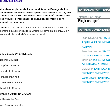
a tiene el placer de invitarle al Acto de Entrega de los
ENTRADAS POR TEMA
studiantes de Melilla a lo largo de este curso 2025-26, que
00 horas en la UNED de Melilla. Este acto está abierto a los
Entradas Por Temas
res y público interesado, la duración del mismo será
amente de una hora.
 Antoránz
, decano de la Facultad de Ciencias de la UNED que
ÚLTIMOS COMENTARIO
speramos la asistencia de la Directora Provincial del MECD en
ucación de la Ciudad Autónoma de Melilla.
Olga Navarro
en
¡YA 
AQUI LA XII OLIMPIA
ALEVÍN!
José Ramón
en
¡YA E
tica Alevín (5º 6º Primaria)
LA XII OLIMPIADA AL
 Bachiri Bouchtit
Maria
en
¡YA ESTÁ AQU
OLIMPIADA ALEVÍN!
er Arpón Carmona
SMEM
en
ENTREGA D
 Casado Echevarría
PREMIOS SMEM 2018
o Magro Martínez
Valentina
en
ENTREG
PREMIOS SMEM 2018
Lemhamdi el Bachiri
hemlali El Morabit
emática Junior (1º-2ºESO)
n Román Muñoz
lio Rosado Corcoles