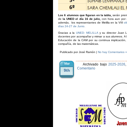
Los 6 alumnos que figuran en la tabla,
serán prem
de
la UNED el día 16 de julio,
con hora aun por 
además, los representantes de Melilla en la VIII
ol
días 24-27 de Junio.
Gracias a la
UNED- MELILLA
y su director Juan L
docentes por acompañar y mimar a sus alumnos. A l
Educación de la CAM por su continua implicación,
compañía, de las matemáticas.
Publicado por José Ramón |
No hay Comentarios »
Mar
Archivado bajo
2025-2026
Comentario
9th