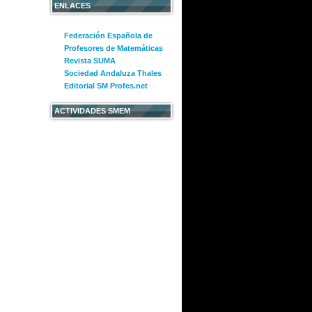
ENLACES
Federación Española de
Profesores de Matemáticas
Revista SUMA
Sociedad Andaluza Thales
Editorial SM Profes.net
ACTIVIDADES SMEM