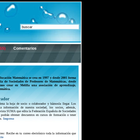
SS)
Comentarios
ducación Matemática se crea en 1997 y desde 2001 forma
la de Sociedades de Profesores de Matemáticas, desde
mos crear en Melilla una asociación de aprendizaje,
emática.
rador
lena la hoja de socio o colaborador y háznosla llegar. Los
 la información de nuestra sociedad, los socios, además,
 revista SUMA que edita la Federación Española de Sociedades
 podrán obtener descuentos en cursos de formación o tener
s.
Impreso
orreo: Recibe en tu correo electrónico toda la información que
cto