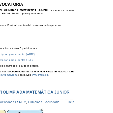
VOCATORIA
s
V OLIMPIADA MATEMÁTICA JUVENIL
esperamos vuestra
 ESO de Melilla a participar en ellas.
menos 15 minutos antes del comienzo de las pruebas:
ucativo, máximo 6 participantes.
cripción para el centro (WORD).
ripción para el centro (PDF).
s los alumnos el día de la prueba.
to con el
Coordinador de la actividad Faisal El Mokhtari Dris
mem@gmail.com
o en la web
www.smem.es
.
I OLIMPIADA MATEMÁTICA JUNIOR
Actividades SMEM
,
Olimpiada Secundaria
|
Deja