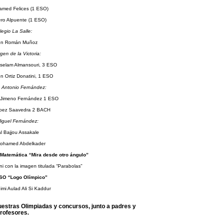
med Felices (1 ESO)
ero Alpuente (1 ESO)
legio La Salle:
n Román Muñoz
gen de la Victoria:
selam Almansouri, 3 ESO
en Ortiz Donatini, 1 ESO
 Antonio Fernández:
 Jimeno Fernández 1 ESO
López Saavedra 2 BACH
iguel Fernández:
l Bajjou Assakale
ohamed Abdelkader
atemática “Mira desde otro ángulo”
i con la imagen titulada “Parabolas”
O “Logo Olímpico”
mi Aulad Ali Si Kaddur
estras Olimpiadas y concursos, junto a padres y
rofesores.