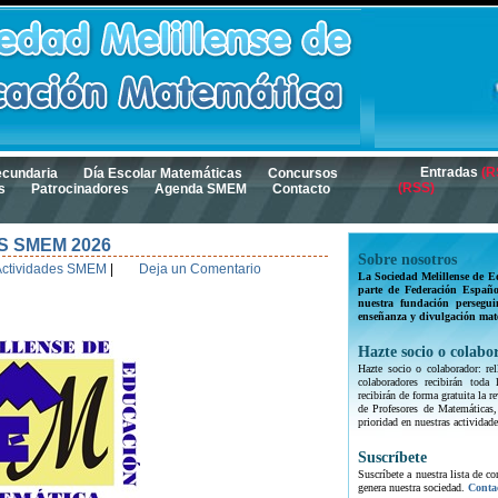
Entradas
(R
ecundaria
Día Escolar Matemáticas
Concursos
(RSS)
s
Patrocinadores
Agenda SMEM
Contacto
S SMEM 2026
Sobre nosotros
Actividades SMEM
|
Deja un Comentario
La Sociedad Melillense de E
parte de Federación Españo
nuestra fundación persegui
enseñanza y divulgación mat
Hazte socio o colabo
Hazte socio o colaborador: rel
colaboradores recibirán toda
recibirán de forma gratuita la
de Profesores de Matemáticas,
prioridad en nuestras actividade
Suscríbete
Suscríbete a nuestra lista de c
genera nuestra sociedad.
Conta