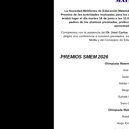
La Sociedad Melillense de Educación Matemátic
Premios de las actividades realizadas para los e
tendrá lugar el día martes 16 de junio a las 11:
padres de los alumnos premiados, profeso
aproximad
Contaremos con la asistencia del
Dr. José Carlos
dirigirá una conferencia a nuestros premiados, e
Melilla y del Consejero de Ed
PREMIOS SMEM 2026
Olimpiada Matemá
Anir
Javi
Adrián
Dieg
Suhaib 
Sara C
Olimpiada Mat
Rubé
Hugo Emi