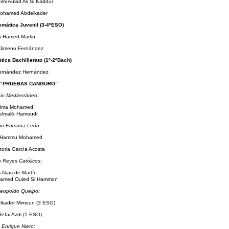
mi Aulad Ali Si Kaddur
ohamed Abdelkader
mática Juvenil (3-4ºESO)
a Hamed Martin
Jimeno Fernández
ica Bachillerato (1º-2ºBach)
ernández Hernández
“PRUEBAS CANGURO”
io Mediterráneo:
lma Mohamed
lmalik Hamoudi
io Encarna León:
 Hammu Mohamed
toria García Acosta
o Reyes Católicos:
 Alias de Martín
amed Ouled Si Hammon
eopoldo Queipo:
lkader Mimoun (3 ESO)
efai Azdi (1 ESO)
 Enrique Nieto: