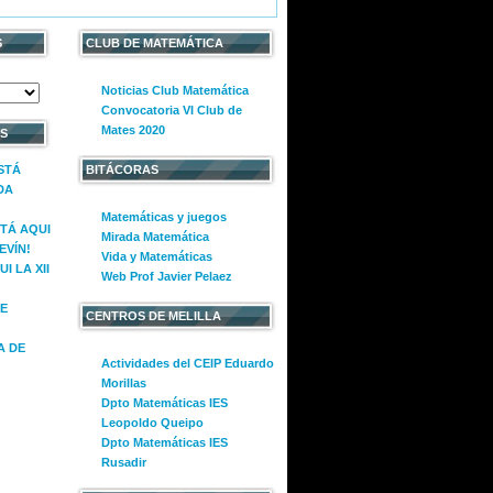
S
CLUB DE MATEMÁTICA
Noticias Club Matemática
Convocatoria VI Club de
Mates 2020
S
ESTÁ
BITÁCORAS
DA
Matemáticas y juegos
STÁ AQUI
Mirada Matemática
EVÍN!
Vida y Matemáticas
I LA XII
Web Prof Javier Pelaez
E
CENTROS DE MELILLA
A DE
Actividades del CEIP Eduardo
Morillas
Dpto Matemáticas IES
Leopoldo Queipo
Dpto Matemáticas IES
Rusadir