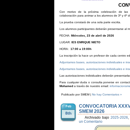
CON
Con motivo de la próxima celebración de la
colaboración para animar a los alumnos de 3º y 4º de
La prueba constará de una sola parte escrita.
Los alumnos participantes deberán presentarse al 
FECHA:
Miércoles, 23 de abril de 2026
LUGAR:
IES ENRIQUE NIETO
HORA:
17:00 a 19:00h
La inscripción la hace un profesor de cada centro ed
Adjuntamos bases, autorizaciones individuales e ins
Adjuntamos bases, autorizaciones individuales e insc
Las autorizaciones individuales deberán presentarla
Para cualquier duda o consulta ponerse en contac
Mohamed
a través de nuestro email:
informacions
Publicado por SMEM |
No hay Comentarios »
CONVOCATORIA XXXV
Feb
SMEM 2026
8th
Archivado bajo
2025-2026
,
un Comentario