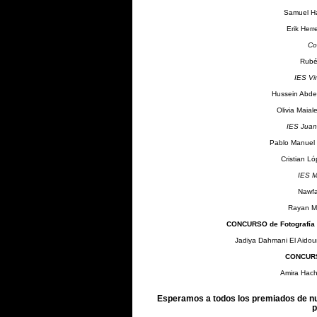
Samuel Ha
Erik Herr
Co
Rubé
IES Vir
Hussein Abde
Olivia Maial
IES Juan
Pablo Manuel
Cristian 
IES M
Nawfa
Rayan M
CONCURSO de Fotografía M
Jadiya Dahmani El Aidoun
CONCURS
Amira Hachi
Esperamos a todos los premiados de nu
p