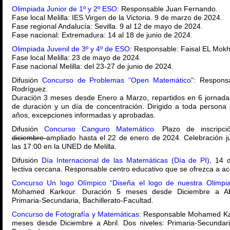
Olimpiada Junior de 1º y 2º ESO:
Responsable Juan Fernando.
Fase local Melilla: IES Virgen de la Victoria. 9 de marzo de 2024.
Fase regional Andalucía: Sevilla. 9 al 12 de mayo de 2024.
Fase nacional: Extremadura: 14 al 18 de junio de 2024.
Olimpiada Juvenil de 3º y 4º de ESO:
Responsable: Faisal EL Mokht
Fase local Melilla: 23 de mayo de 2024.
Fase nacional Melilla: del 23-27 de junio de 2024.
Difusión
Concurso de Problemas “Open Matemático”
: Respons
Rodríguez.
Duración 3 meses desde Enero a Marzo, repartidos en 6 jornad
de duración y un día de concentración. Dirigido a toda person
años, excepciones informadas y aprobadas.
Difusión
Concurso Canguro Matemático
. Plazo de inscripc
diciembre
ampliado hasta el 22 de enero de 2024. Celebración ju
las 17:00 en la UNED de Melilla.
Difusión
Día Internacional de las Matemáticas (Día de PI)
, 14 
lectiva cercana. Responsable centro educativo que se ofrezca a ac
Concurso Un logo Olímpico “Diseña el logo de nuestra Olimpi
Mohamed Karkour. Duración 5 meses desde Diciembre a Abri
Primaria-Secundaria, Bachillerato-Facultad.
Concurso de Fotografía y Matemáticas:
Responsable Mohamed Kar
meses desde Diciembre a Abril. Dos niveles: Primaria-Secundaria