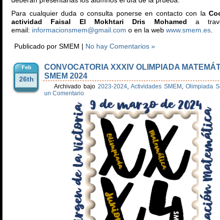
deberán presentarlas los alumnos el día de la prueba.
Para cualquier duda o consulta ponerse en contacto con la
Coo
actividad Faisal El Mokhtari Dris Mohamed
a travé
email:
informacionsmem@gmail.com
o en la web
www.smem.es
.
Publicado por SMEM |
No hay Comentarios »
CONVOCATORIA XXXIV OLIMPIADA MATEMÁT
Feb
SMEM 2024
26th
Archivado bajo
2023-2024
,
Actividades SMEM
,
Olimpiada S
un Comentario