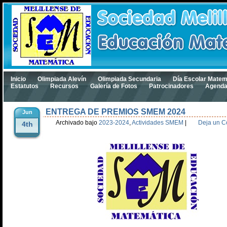
Inicio
Olimpiada Alevín
Olimpiada Secundaria
Día Escolar Matem
Estatutos
Recursos
Galería de Fotos
Patrocinadores
Agend
ENTREGA DE PREMIOS SMEM 2024
Jun
Archivado bajo
2023-2024
,
Actividades SMEM
|
Deja un C
4th