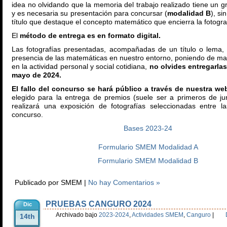
idea no olvidando que la memoria del trabajo realizado tiene un gr
y es necesaria su presentación para concursar (
modalidad B
), si
título que destaque el concepto matemático que encierra la fotogra
El
método de entrega es en formato digital.
Las fotografías presentadas, acompañadas de un título o lema,
presencia de las matemáticas en nuestro entorno, poniendo de mani
en la actividad personal y social cotidiana,
no olvides entregarla
mayo de 2024.
El fallo del concurso se hará público a través de nuestra we
elegido para la entrega de premios (suele ser a primeros de ju
realizará una exposición de fotografías seleccionadas entre l
concurso.
Bases 2023-24
Formulario SMEM Modalidad A
Formulario SMEM Modalidad B
Publicado por SMEM |
No hay Comentarios »
PRUEBAS CANGURO 2024
Dic
Archivado bajo
2023-2024
,
Actividades SMEM
,
Canguro
|
14th