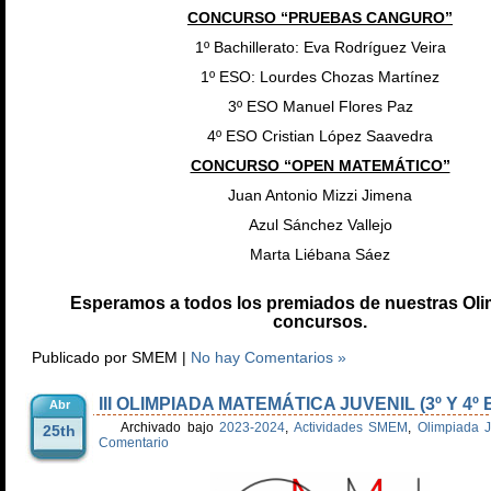
CONCURSO “PRUEBAS CANGURO”
1º Bachillerato: Eva Rodríguez Veira
1º ESO: Lourdes Chozas Martínez
3º ESO Manuel Flores Paz
4º ESO Cristian López Saavedra
CONCURSO “OPEN MATEMÁTICO”
Juan Antonio Mizzi Jimena
Azul Sánchez Vallejo
Marta Liébana Sáez
Esperamos a todos los premiados de nuestras Oli
concursos.
Publicado por SMEM |
No hay Comentarios »
III OLIMPIADA MATEMÁTICA JUVENIL (3º Y 4º 
Abr
Archivado bajo
2023-2024
,
Actividades SMEM
,
Olimpiada J
25th
Comentario