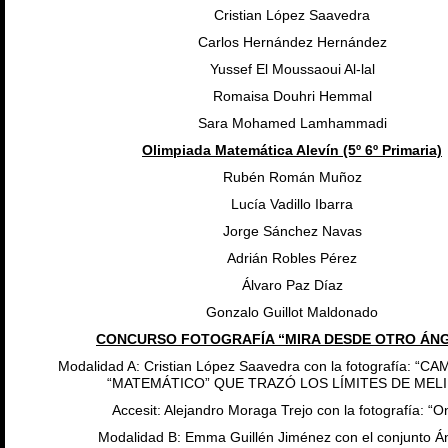
Cristian López Saavedra
Carlos Hernández Hernández
Yussef El Moussaoui Al-lal
Romaisa Douhri Hemmal
Sara Mohamed Lamhammadi
Olimpiada Matemática Alevín (5º 6º Primaria)
Rubén Román Muñoz
Lucía Vadillo Ibarra
Jorge Sánchez Navas
Adrián Robles Pérez
Álvaro Paz Díaz
Gonzalo Guillot Maldonado
CONCURSO FOTOGRAFÍA “MIRA DESDE OTRO ÁN
Modalidad A: Cristian López Saavedra con la fotografía: “C
“MATEMÁTICO” QUE TRAZÓ LOS LÍMITES DE MELI
Accesit: Alejandro Moraga Trejo con la fotografía: “O
Modalidad B: Emma Guillén Jiménez con el conjunto Á