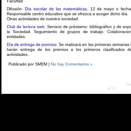
Facultad.
Difusión:
Día escolar de las matemáticas
, 12 de mayo o fecha 
Responsable centro educativo que se ofrezca a acoger dicho día.
Otras actividades de nuestra sociedad:
Club de lectura web
. Servicio de préstamo: bibliográfico y de ex
la Sociedad. Seguimiento de grupos de trabajo. Colaboracio
entidades.
Día de entrega de premios:
Se realizará en las primeras semanas d
harán entrega de los premios a los primeros clasificados d
actividades.
Publicado por SMEM |
No hay Comentarios »
Copyright © 2026
Soc
o2 2.0
: Diseñado