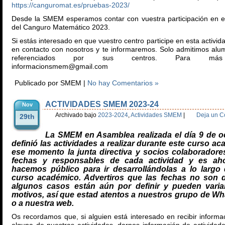
https://canguromat.es/pruebas-2023/
Desde la SMEM esperamos contar con vuestra participación en e
del Canguro Matemático 2023.
Si estás interesado en que vuestro centro participe en esta activid
en contacto con nosotros y te informaremos. Solo admitimos alum
referenciados por sus centros. Para más i
informacionsmem@gmail.com
Publicado por SMEM |
No hay Comentarios »
ACTIVIDADES SMEM 2023-24
Nov
Archivado bajo
2023-2024
,
Actividades SMEM
|
Deja un C
29th
La SMEM en Asamblea realizada el día 9 de o
definió las actividades a realizar durante este curso a
ese momento la junta directiva y socios colaboradores
fechas y responsables de cada actividad y es ah
hacemos público para ir desarrollándolas a lo largo
curso académico. Advertiros que las fechas no son de
algunos casos están aún por definir y pueden varia
motivos, así que estad atentos a nuestros grupo de W
o a nuestra web.
Os recordamos que, si alguien está interesado en recibir informac