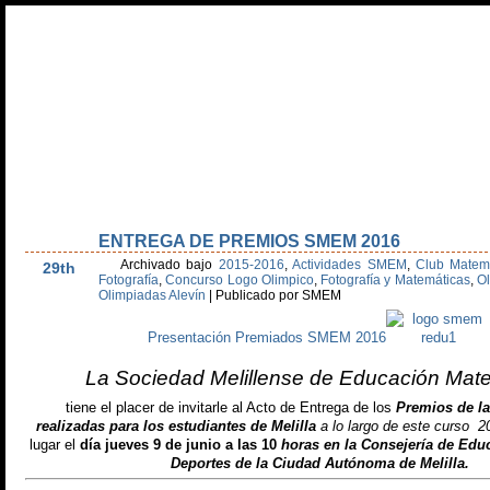
Inicio
Olimpiada Alevín
Olimpiada Secundaria
Día Escolar Matem
Estatutos
Recursos
Galería de Fotos
Patrocinadores
Agend
ENTREGA DE PREMIOS SMEM 2016
May
Archivado bajo
2015-2016
,
Actividades SMEM
,
Club Matem
29th
Fotografía
,
Concurso Logo Olimpico
,
Fotografía y Matemáticas
,
Ol
Olimpiadas Alevín
|
Publicado por SMEM
Presentación Premiados SMEM 2016
La Sociedad Melillense de Educación Mat
tiene el placer de invitarle al Acto de Entrega de los
Premios de la
realizadas para los estudiantes de Melilla
a lo largo de este curso 2
lugar el
día jueves 9 de junio a las 10
horas en la Consejería de Edu
Deportes de la Ciudad Autónoma de Melilla.