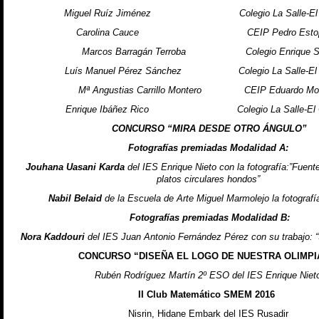
Miguel Ruíz Jiménez Colegio La Salle-El 
Carolina Cauce CEIP Pedro Estopi
Marcos Barragán Terroba Colegio Enrique So
Luís Manuel Pérez Sánchez Colegio La Salle-El 
Mª Angustias Carrillo Montero CEIP Eduardo Mori
Enrique Ibáñez Rico Colegio La Salle-El 
CONCURSO “MIRA DESDE OTRO ÁNGULO”
Fotografías premiadas Modalidad A:
Jouhana Uasani Karda
del IES Enrique Nieto con la fotografía:”Fuent
platos circulares hondos”
Nabil Belaid
de la Escuela de Arte Miguel Marmolejo la fotografí
Fotografías premiadas Modalidad B:
Nora Kaddouri
del IES Juan Antonio Fernández Pérez con su trabajo: “S
CONCURSO “DISEÑA EL LOGO DE NUESTRA OLIMPI
Rubén Rodríguez Martín 2º ESO del IES Enrique Niet
II Club Matemático SMEM 2016
Nisrin, Hidane Embark del IES Rusadir