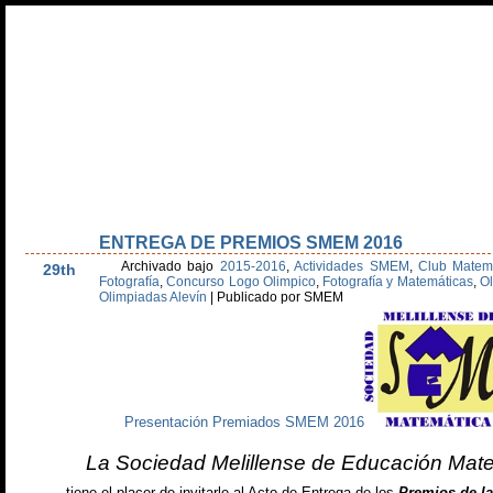
Inicio
Olimpiada Alevín
Olimpiada Secundaria
Día Escolar Matem
Estatutos
Recursos
Galería de Fotos
Patrocinadores
Agend
ENTREGA DE PREMIOS SMEM 2016
May
Archivado bajo
2015-2016
,
Actividades SMEM
,
Club Matem
29th
Fotografía
,
Concurso Logo Olimpico
,
Fotografía y Matemáticas
,
Ol
Olimpiadas Alevín
|
Publicado por SMEM
Presentación Premiados SMEM 2016
La Sociedad Melillense de Educación Mat
tiene el placer de invitarle al Acto de Entrega de los
Premios de la