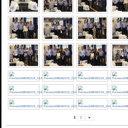
1
2
►