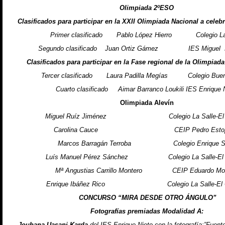
Olimpiada 2ºESO
Clasificados para participar en la XXII Olimpiada Nacional a celeb
Primer clasificado Pablo López Hierro Colegio La
Segundo clasificado Juan Ortiz Gámez IES Miguel F
Clasificados para participar en la Fase regional de la Olimpiad
Tercer clasificado Laura Padilla Megías Colegio Buen
Cuarto clasificado Aimar Barranco Loukili IES Enrique 
Olimpiada Alevín
Miguel Ruíz Jiménez Colegio La Salle-El 
Carolina Cauce CEIP Pedro Estopi
Marcos Barragán Terroba Colegio Enrique So
Luís Manuel Pérez Sánchez Colegio La Salle-El 
Mª Angustias Carrillo Montero CEIP Eduardo Mori
Enrique Ibáñez Rico Colegio La Salle-El 
CONCURSO “MIRA DESDE OTRO ÁNGULO”
Fotografías premiadas Modalidad A:
Jouhana Uasani Karda
del IES Enrique Nieto con la fotografía:”Fuent