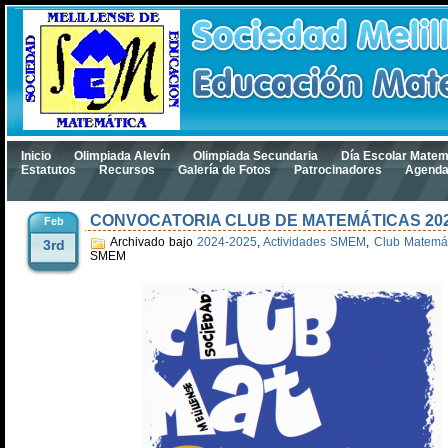
Inicio
Olimpiada Alevín
Olimpiada Secundaria
Día Escolar Matem
Estatutos
Recursos
Galería de Fotos
Patrocinadores
Agend
CONVOCATORIA CLUB DE MATEMÁTICAS 20
Feb
Archivado bajo
2024-2025
,
Actividades SMEM
,
Club Matemát
3rd
SMEM