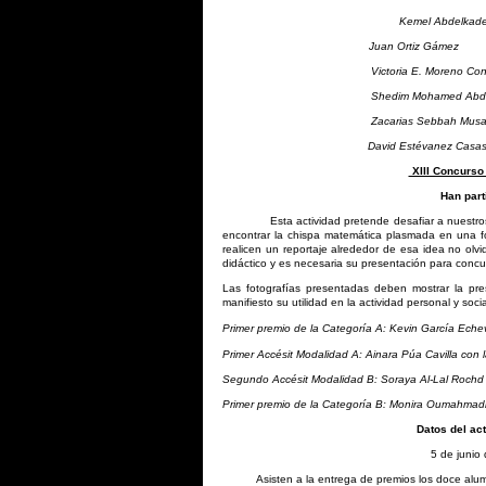
Kemel Abdelk
Juan Ortiz Gám
Victoria E. Moreno 
Shedim Mohamed Abd
Zacarias Sebbah
David Estévanez C
XIII Concurso
Han part
Esta actividad pretende desafiar a nuestros al
encontrar la chispa matemática plasmada en una fo
realicen un reportaje alrededor de esa idea no olvi
didáctico y es necesaria su presentación para concu
Las fotografías presentadas deben mostrar la pr
manifiesto su utilidad en la actividad personal y socia
Primer premio de la Categoría A:
Kevin García Echever
Primer Accésit Modalidad A: Ainara Púa Cavilla con la
Segundo Accésit Modalidad B: Soraya Al-Lal Rochd c
Primer premio de la Categoría B:
Monira Oumahmadi C
Datos del ac
5 de junio
Asisten a la entrega de premios los doce alu