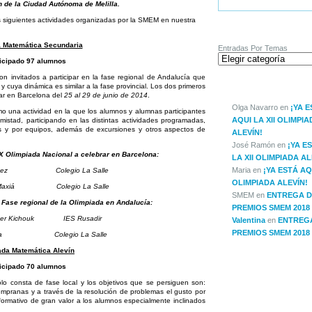
 de la Ciudad Autónoma de Melilla.
as siguientes actividades organizadas por la SMEM en nuestra
ENTRADAS POR TEMA
 Matemática Secundaria
Entradas Por Temas
icipado 97 alumnos
on invitados a participar en la fase regional de Andalucía que
ÚLTIMOS COMENTARIO
 cuya dinámica es similar a la fase provincial. Los dos primeros
brar en Barcelona del
25 al 29 de junio de 2014
.
Olga Navarro
en
¡YA 
o una actividad en la que los alumnos y alumnas participantes
AQUI LA XII OLIMPIA
stad, participando en las distintas actividades programadas,
les y por equipos, además de excursiones y otros aspectos de
ALEVÍN!
José Ramón
en
¡YA E
XX Olimpiada Nacional a celebrar en Barcelona:
LA XII OLIMPIADA AL
Maria
en
¡YA ESTÁ AQU
artínez Colegio La Salle
OLIMPIADA ALEVÍN!
dal Maxiá Colegio La Salle
SMEM
en
ENTREGA D
a Fase regional de la Olimpiada en Andalucía:
PREMIOS SMEM 2018
ader Kichouk IES Rusadir
Valentina
en
ENTREG
PREMIOS SMEM 2018
 Morilla Colegio La Salle
ada Matemática Alevín
icipado 70 alumnos
lo consta de fase local y los objetivos que se persiguen son:
pranas y a través de la resolución de problemas el gusto por
ormativo de gran valor a los alumnos especialmente inclinados