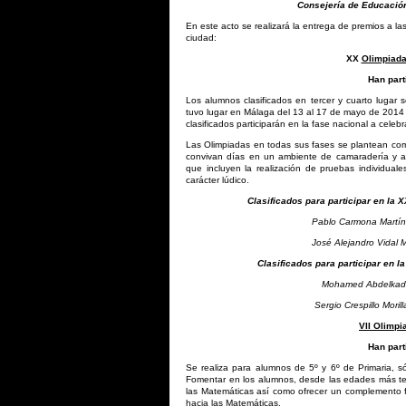
Consejería de Educación
En este acto se realizará la entrega de premios a l
ciudad:
XX
Olimpiada
Han part
Los alumnos clasificados en tercer y cuarto lugar s
tuvo lugar en Málaga del 13 al 17 de mayo de 2014 y
clasificados participarán en la fase nacional a cele
Las Olimpiadas en todas sus fases se plantean com
convivan días en un ambiente de camaradería y ami
que incluyen la realización de pruebas individua
carácter lúdico.
Clasificados para participar en la 
Pablo Carmona M
José Alejandro Vi
Clasificados para participar en l
Mohamed Abdelk
Sergio Crespillo
VII Olimpi
Han part
Se realiza para alumnos de 5º y 6º de Primaria, só
Fomentar en los alumnos, desde las edades más tem
las Matemáticas así como ofrecer un complemento f
hacia las Matemáticas.