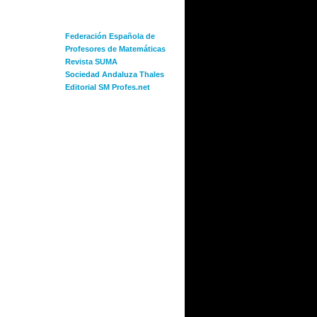
ENLACES
Federación Española de
Profesores de Matemáticas
Revista SUMA
Sociedad Andaluza Thales
Editorial SM Profes.net
ACTIVIDADES SMEM