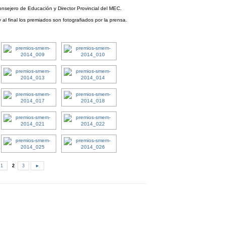
Consejero de Educación y Director Provincial del MEC.
 al final los premiados son fotografiados por la prensa.
1
2
3
►