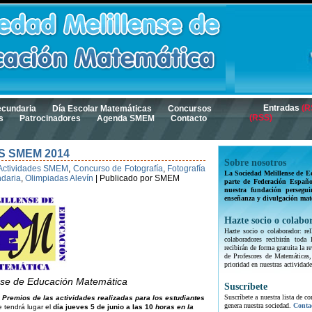
Entradas
(R
ecundaria
Día Escolar Matemáticas
Concursos
(RSS)
s
Patrocinadores
Agenda SMEM
Contacto
S SMEM 2014
Sobre nosotros
Actividades SMEM
,
Concurso de Fotografía
,
Fotografía
La Sociedad Melillense de E
daria
,
Olimpiadas Alevín
|
Publicado por SMEM
parte de Federación Españo
nuestra fundación persegui
enseñanza y divulgación mat
Hazte socio o colabo
Hazte socio o colaborador: rel
colaboradores recibirán toda
recibirán de forma gratuita la
de Profesores de Matemáticas,
prioridad en nuestras actividade
nse de Educación Matemática
Suscríbete
Suscríbete a nuestra lista de c
s
Premios de las actividades realizadas para los estudiantes
genera nuestra sociedad.
Conta
 tendrá lugar el
día jueves 5 de junio a las 10
horas en la