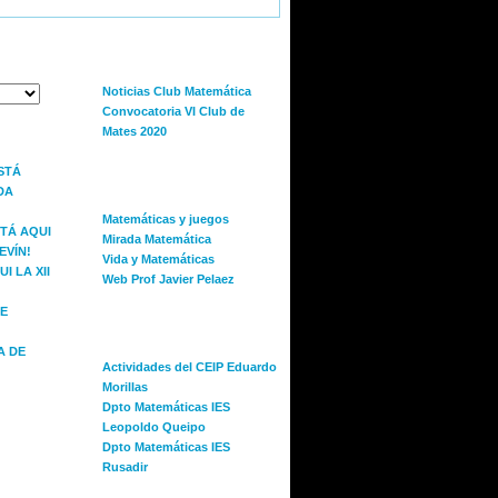
S
CLUB DE MATEMÁTICA
Noticias Club Matemática
Convocatoria VI Club de
Mates 2020
S
ESTÁ
BITÁCORAS
DA
Matemáticas y juegos
STÁ AQUI
Mirada Matemática
EVÍN!
Vida y Matemáticas
I LA XII
Web Prof Javier Pelaez
E
CENTROS DE MELILLA
A DE
Actividades del CEIP Eduardo
Morillas
Dpto Matemáticas IES
Leopoldo Queipo
Dpto Matemáticas IES
Rusadir