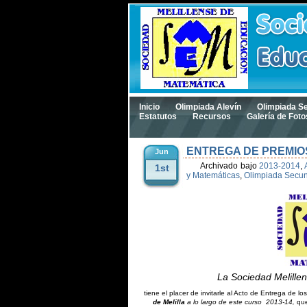
Inicio
Olimpiada Alevín
Olimpiada S
Estatutos
Recursos
Galería de Foto
ENTREGA DE PREMIO
Jun
Archivado bajo
2013-2014
,
1st
y Matemáticas
,
Olimpiada Secun
La Sociedad Melille
tiene el placer de invitarle al Acto de Entrega de lo
de Melilla
a lo largo de este curso 2013-14,
que