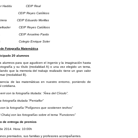
ader Haddu CEIP Real
ez CEIP Reyes Católicos
Contrera CEIP Eduardo Morillas
elkader CEIP Reyes Católicos
 Musa CEIP Anselmo Pardo
asas Colegio Enrique Soler
 de Fotografía Matemática
icipado 20 alumnos
umnos para que agudicen el ingenio y la imaginación hasta
tografía y su título (modalidad A) o una vez elegido un tema,
dando que la memoria del trabajo realizado tiene un gran valor
rsar (modalidad B).
esencia de las matemáticas en nuestro entorno, poniendo de
l cotidiana.
ri con la fotografía titulada: “Área del Círculo”.
 fotografía titulada “Pentaflor”
on la fotografía:”Polígonos que sostienen techos”
haluj con las fotografías sobre el tema “Funciones”
to de entrega de premios
 de 2014. Hora: 10:00h
mnos premiados, sus familias y profesores acompañantes.