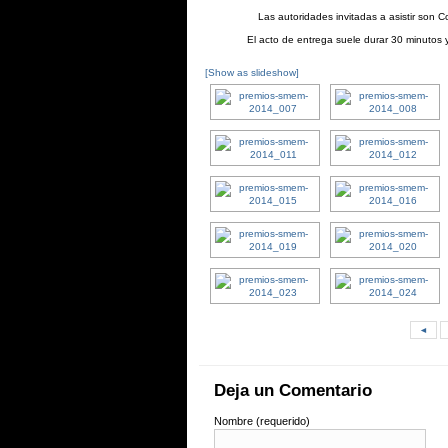
Las autoridades invitadas a asistir son 
El acto de entrega suele durar 30 minutos y
[Show as slideshow]
◄
Deja un Comentario
Nombre (requerido)