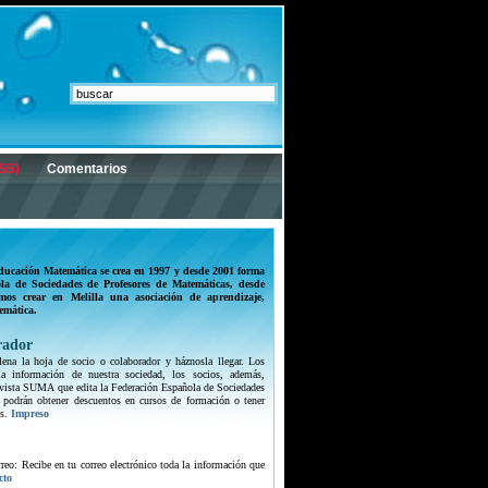
SS)
Comentarios
ducación Matemática se crea en 1997 y desde 2001 forma
la de Sociedades de Profesores de Matemáticas, desde
mos crear en Melilla una asociación de aprendizaje,
emática.
rador
lena la hoja de socio o colaborador y háznosla llegar. Los
 la información de nuestra sociedad, los socios, además,
 revista SUMA que edita la Federación Española de Sociedades
 podrán obtener descuentos en cursos de formación o tener
s.
Impreso
orreo: Recibe en tu correo electrónico toda la información que
cto